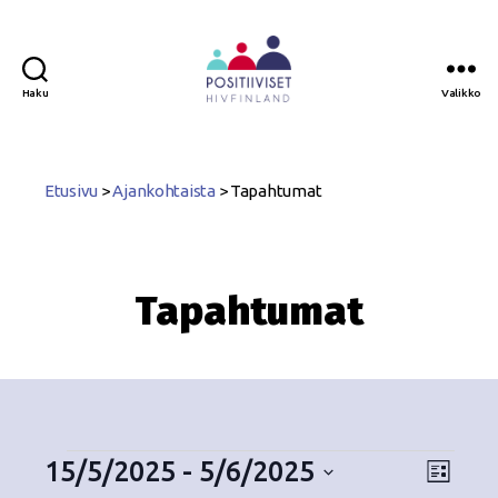
Haku
Valikko
Positiiviset
ry
Etusivu
>
Ajankohtaista
>
Tapahtumat
Tapahtumat
15/5/2025
 - 
5/6/2025
N
T
L