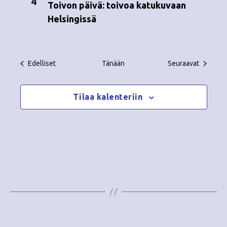
4
Toivon päivä: toivoa katukuvaan
Helsingissä
Tapahtumat
Tapahtu
Edelliset
Tänään
Seuraavat
Tilaa kalenteriin