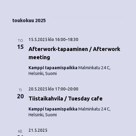
Tapahtumat
i
V
a
ä
s
a
p
t
k
l
toukokuu 2025
a
a
i
y
t
h
s
15.5.2025 klo 16:00
–
18:30
m
TO
t
e
15
Afterwork-tapaaminen / Afterwork
ä
p
u
meeting
ä
t
m
i
Kamppi tapaamispaikka
Malminkatu 24 C,
Helsinki, Suomi
v
n
a
ä
V
a
.
20.5.2025 klo 17:00
–
20:00
TI
20
i
Tiistaikahvila / Tuesday cafe
v
e
Kamppi tapaamispaikka
Malminkatu 24 C,
i
Helsinki, Suomi
w
g
s
21.5.2025
KE