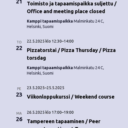
21
o
Toimisto ja tapaamispaikka suljettu /
N
Office and meeting place closed
i
a
Kamppi tapaamispaikka
Malminkatu 24 C,
n
v
Helsinki, Suomi
i
t
22.5.2025 klo 12:30
–
14:00
TO
g
i
22
Pizzatorstai / Pizza Thursday / Pizza
a
torsdag
t
Kamppi tapaamispaikka
Malminkatu 24 C,
Helsinki, Suomi
i
o
23.5.2025
–
25.5.2025
PE
23
n
Viikonloppukurssi / Weekend course
26.5.2025 klo 17:00
–
19:00
MA
26
Tampereen tapaaminen / Peer