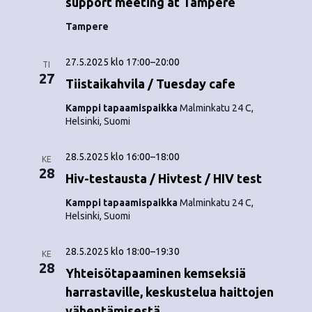
support meeting at Tampere
Tampere
27.5.2025 klo 17:00
–
20:00
TI
27
Tiistaikahvila / Tuesday cafe
Kamppi tapaamispaikka
Malminkatu 24 C,
Helsinki, Suomi
28.5.2025 klo 16:00
–
18:00
KE
28
Hiv-testausta / Hivtest / HIV test
Kamppi tapaamispaikka
Malminkatu 24 C,
Helsinki, Suomi
28.5.2025 klo 18:00
–
19:30
KE
28
Yhteisötapaaminen kemseksiä
harrastaville, keskustelua haittojen
vähentämisestä