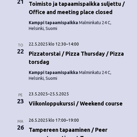
21
o
Toimisto ja tapaamispaikka suljettu /
N
Office and meeting place closed
i
a
Kamppi tapaamispaikka
Malminkatu 24 C,
n
v
Helsinki, Suomi
i
t
22.5.2025 klo 12:30
–
14:00
TO
g
i
22
Pizzatorstai / Pizza Thursday / Pizza
a
torsdag
t
Kamppi tapaamispaikka
Malminkatu 24 C,
Helsinki, Suomi
i
o
23.5.2025
–
25.5.2025
PE
23
n
Viikonloppukurssi / Weekend course
26.5.2025 klo 17:00
–
19:00
MA
26
Tampereen tapaaminen / Peer