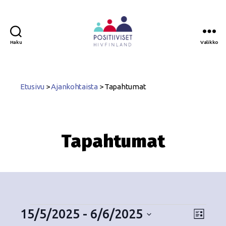
Haku
Valikko
Positiiviset
ry
Etusivu
>
Ajankohtaista
>
Tapahtumat
Tapahtumat
15/5/2025
 - 
6/6/2025
N
T
L