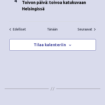
4
Toivon päivä: toivoa katukuvaan
Helsingissä
Tapahtumat
Tapahtu
Edelliset
Tänään
Seuraavat
Tilaa kalenteriin