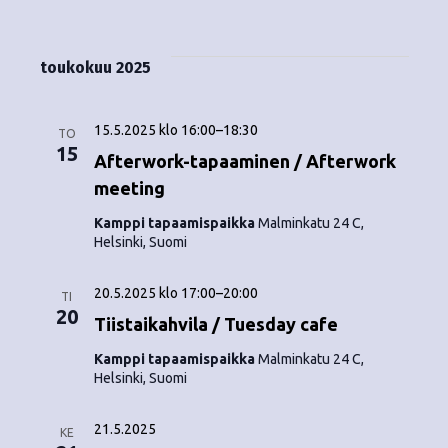
Tapahtumat
i
V
a
ä
s
a
p
t
k
l
toukokuu 2025
a
a
i
y
t
h
s
15.5.2025 klo 16:00
–
18:30
m
TO
t
e
15
Afterwork-tapaaminen / Afterwork
ä
p
u
meeting
ä
t
m
i
Kamppi tapaamispaikka
Malminkatu 24 C,
Helsinki, Suomi
v
n
a
ä
V
a
.
20.5.2025 klo 17:00
–
20:00
TI
20
i
Tiistaikahvila / Tuesday cafe
v
e
Kamppi tapaamispaikka
Malminkatu 24 C,
i
Helsinki, Suomi
w
g
s
21.5.2025
KE