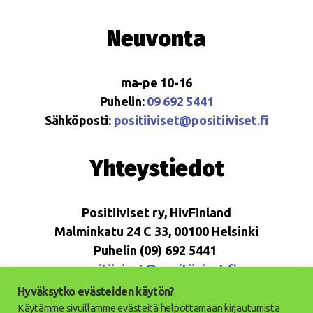
Neuvonta
ma-pe 10-16
Puhelin:
09 692 5441
Sähköposti:
positiiviset@positiiviset.fi
Yhteystiedot
Positiiviset ry, HivFinland
Malminkatu 24 C 33, 00100 Helsinki
Puhelin (09) 692 5441
positiiviset@positiiviset.fi
Hyväksytko evästeiden käytön?
Käytämme sivuillamme evästeitä helpottamaan kirjautumista