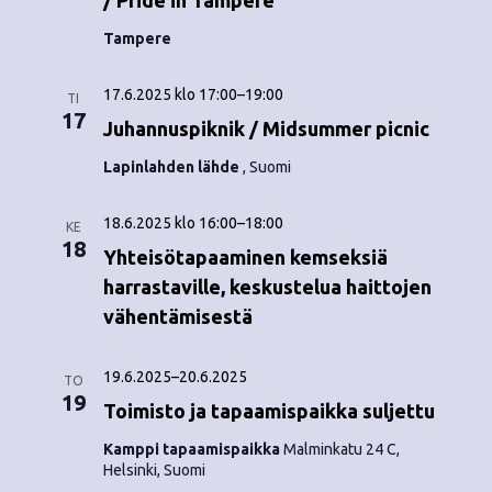
/ Pride in Tampere
Tampere
17.6.2025 klo 17:00
–
19:00
TI
17
Juhannuspiknik / Midsummer picnic
Lapinlahden lähde
, Suomi
18.6.2025 klo 16:00
–
18:00
KE
18
Yhteisötapaaminen kemseksiä
harrastaville, keskustelua haittojen
vähentämisestä
19.6.2025
–
20.6.2025
TO
19
Toimisto ja tapaamispaikka suljettu
Kamppi tapaamispaikka
Malminkatu 24 C,
Helsinki, Suomi