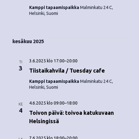
o
N
Kamppi tapaamispaikka
Malminkatu 24 C,
i
Helsinki, Suomi
a
n
v
i
t
kesäkuu 2025
g
i
a
3.6.2025 klo 17:00
–
20:00
TI
3
t
Tiistaikahvila / Tuesday cafe
i
Kamppi tapaamispaikka
Malminkatu 24 C,
Helsinki, Suomi
o
n
4.6.2025 klo 09:00
–
18:00
KE
4
Toivon päivä: toivoa katukuvaan
Helsingissä
7.6.2025 klo 18:00
–
20:00