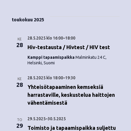
Tapahtumat
i
V
a
ä
s
a
p
t
k
l
toukokuu 2025
a
a
i
y
t
h
s
28.5.2025 klo 16:00
–
18:00
m
KE
t
e
28
Hiv-testausta / Hivtest / HIV test
ä
p
u
Kamppi tapaamispaikka
Malminkatu 24 C,
ä
t
Helsinki, Suomi
m
i
v
n
a
28.5.2025 klo 18:00
–
19:30
ä
KE
V
28
a
.
Yhteisötapaaminen kemseksiä
i
harrastaville, keskustelua haittojen
v
vähentämisestä
e
i
w
29.5.2025
–
30.5.2025
g
TO
s
29
Toimisto ja tapaamispaikka suljettu