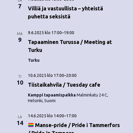
LA
7
Villiä ja vastuullista – yhteistä
puhetta seksistä
9.6.2025 klo 17:00
–
19:00
MA
9
Tapaaminen Turussa / Meeting at
Turku
Turku
10.6.2025 klo 17:00
–
20:00
TI
10
Tiistaikahvila / Tuesday cafe
Kamppi tapaamispaikka
Malminkatu 24 C,
Helsinki, Suomi
14.6.2025 klo 14:00
–
17:00
LA
14
Manse-pride / Pride i Tammerfors