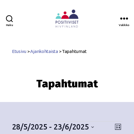
Haku
Valikko
Positiiviset
ry
Etusivu
>
Ajankohtaista
>
Tapahtumat
Tapahtumat
28/5/2025
 - 
23/6/2025
N
T
L