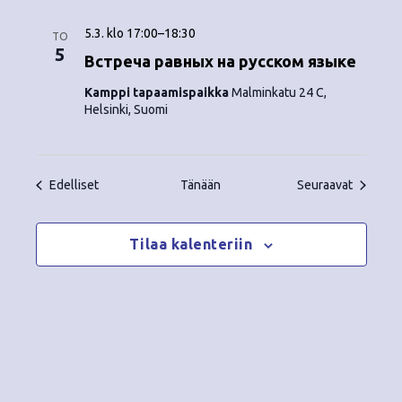
5.3. klo 17:00
–
18:30
TO
5
Встреча равных на русском языке
Kamppi tapaamispaikka
Malminkatu 24 C,
Helsinki, Suomi
Tapahtumat
Tapahtu
Edelliset
Tänään
Seuraavat
Tilaa kalenteriin