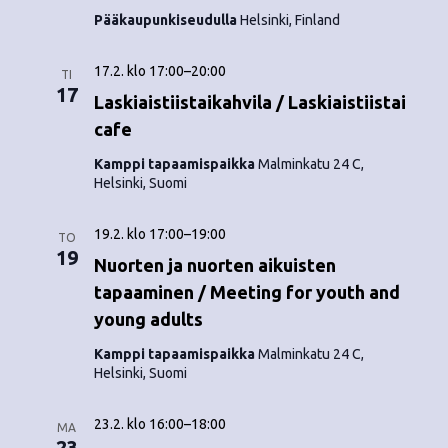
o
N
Pääkaupunkiseudulla
Helsinki, Finland
i
a
17.2. klo 17:00
–
20:00
TI
n
v
17
Laskiaistiistaikahvila / Laskiaistiistai
i
t
cafe
g
i
Kamppi tapaamispaikka
Malminkatu 24 C,
Helsinki, Suomi
a
t
19.2. klo 17:00
–
19:00
TO
19
i
Nuorten ja nuorten aikuisten
tapaaminen / Meeting for youth and
o
young adults
n
Kamppi tapaamispaikka
Malminkatu 24 C,
Helsinki, Suomi
23.2. klo 16:00
–
18:00
MA
23