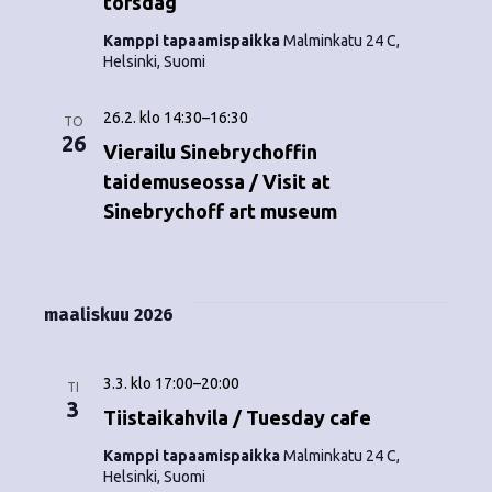
torsdag
Kamppi tapaamispaikka
Malminkatu 24 C,
Helsinki, Suomi
26.2. klo 14:30
–
16:30
TO
26
Vierailu Sinebrychoffin
taidemuseossa / Visit at
Sinebrychoff art museum
maaliskuu 2026
3.3. klo 17:00
–
20:00
TI
3
Tiistaikahvila / Tuesday cafe
Kamppi tapaamispaikka
Malminkatu 24 C,
Helsinki, Suomi