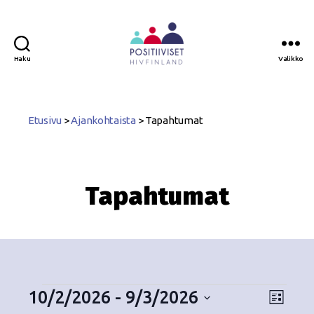
Haku
Valikko
Positiiviset
ry
Etusivu
>
Ajankohtaista
>
Tapahtumat
Tapahtumat
10/2/2026
 - 
9/3/2026
N
T
L