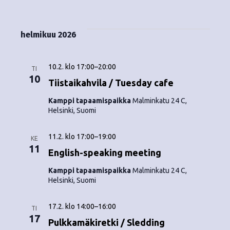
Tapahtumat
i
V
a
ä
s
a
p
t
k
l
helmikuu 2026
a
a
i
y
t
h
s
10.2. klo 17:00
–
20:00
m
TI
t
e
10
Tiistaikahvila / Tuesday cafe
ä
p
u
Kamppi tapaamispaikka
Malminkatu 24 C,
ä
t
Helsinki, Suomi
m
i
v
n
a
11.2. klo 17:00
–
19:00
ä
KE
V
11
a
.
English-speaking meeting
i
v
Kamppi tapaamispaikka
Malminkatu 24 C,
Helsinki, Suomi
e
i
w
17.2. klo 14:00
–
16:00
TI
g
17
s
Pulkkamäkiretki / Sledding