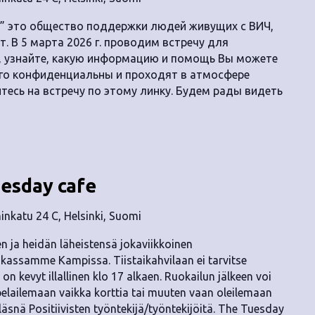
” это общество поддержки людей живущих с ВИЧ,
. В 5 марта 2026 г. проводим встречу для
, узнайте, какую информацию и помощь Вы можете
ого конфиденциальны и проходят в атмосфере
тесь на встречу по этому линку. Будем рады видеть
uesday cafe
nkatu 24 C, Helsinki, Suomi
ten ja heidän läheistensä jokaviikkoinen
kassamme Kampissa. Tiistaikahvilaan ei tarvitse
on kevyt illallinen klo 17 alkaen. Ruokailun jälkeen voi
elailemaan vaikka korttia tai muuten vaan oleilemaan
n läsnä Positiivisten työntekijä/työntekijöitä. The Tuesday