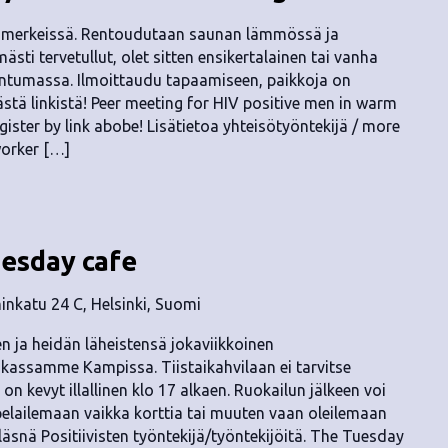
n merkeissä. Rentoudutaan saunan lämmössä ja
ästi tervetullut, olet sitten ensikertalainen tai vanha
untumassa. Ilmoittaudu tapaamiseen, paikkoja on
ästä linkistä! Peer meeting for HIV positive men in warm
ister by link abobe! Lisätietoa yhteisötyöntekijä / more
orker […]
uesday cafe
nkatu 24 C, Helsinki, Suomi
ten ja heidän läheistensä jokaviikkoinen
kassamme Kampissa. Tiistaikahvilaan ei tarvitse
on kevyt illallinen klo 17 alkaen. Ruokailun jälkeen voi
elailemaan vaikka korttia tai muuten vaan oleilemaan
n läsnä Positiivisten työntekijä/työntekijöitä. The Tuesday