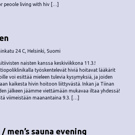
r peoole living with hiv […]
nen
nkatu 24 C, Helsinki, Suomi
tiivisten naisten kanssa keskiviikkona 11.3.!
poliklinikalla työskentelevät hiviä hoitavat lääkärit
ille voi esittää mieleen tulevia kysymyksiä, ja joiden
 kaikesta hivin hoitoon liittyvästä. Inkan ja Tiinan
en jälkeen jäämme viettämään mukavaa iltaa yhdessä!
stä viimeistään maanantaina 9.3. […]
 / men’s sauna evening