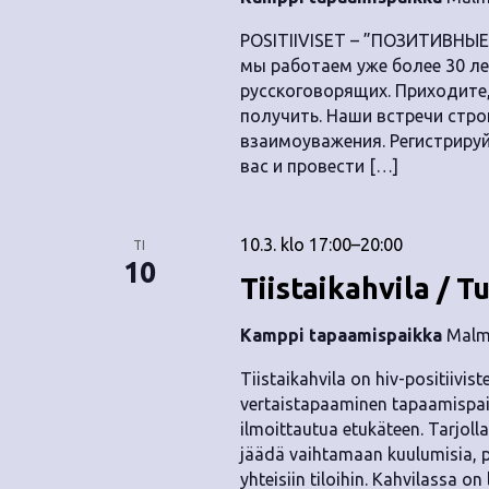
.
POSITIIVISET – ”ПОЗИТИВНЫЕ
мы работаем уже более 30 лет
русскоговорящих. Приходите
получить. Наши встречи стр
взаимоуважения. Регистрируй
вас и провести […]
10.3. klo 17:00
–
20:00
TI
10
Tiistaikahvila / T
Kamppi tapaamispaikka
Malmi
Tiistaikahvila on hiv-positiivis
vertaistapaaminen tapaamispai
ilmoittautua etukäteen. Tarjolla 
jäädä vaihtamaan kuulumisia, p
yhteisiin tiloihin. Kahvilassa o