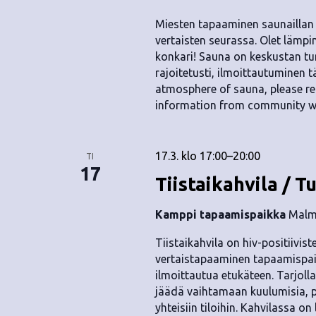
Miesten tapaaminen saunailla
vertaisten seurassa. Olet lämpim
konkari! Sauna on keskustan t
rajoitetusti, ilmoittautuminen t
atmosphere of sauna, please reg
information from community w
17.3. klo 17:00
–
20:00
TI
17
Tiistaikahvila / T
Kamppi tapaamispaikka
Malmi
Tiistaikahvila on hiv-positiivis
vertaistapaaminen tapaamispai
ilmoittautua etukäteen. Tarjolla 
jäädä vaihtamaan kuulumisia, p
yhteisiin tiloihin. Kahvilassa o