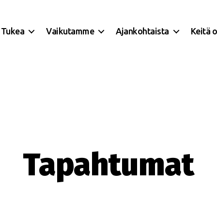
Tukea
Vaikutamme
Ajankohtaista
Keitä 
Tapahtumat