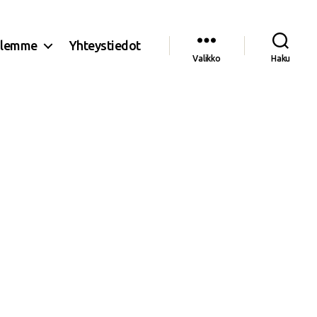
olemme
Yhteystiedot
Valikko
Haku