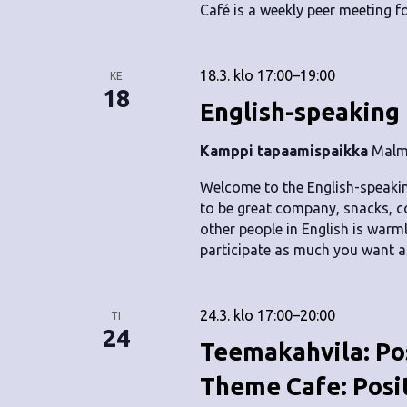
Café is a weekly peer meeting fo
18.3. klo 17:00
–
19:00
KE
18
English-speaking
Kamppi tapaamispaikka
Malmi
Welcome to the English-speaking
to be great company, snacks, c
other people in English is warm
participate as much you want an
24.3. klo 17:00
–
20:00
TI
24
Teemakahvila: Po
Theme Cafe: Posit