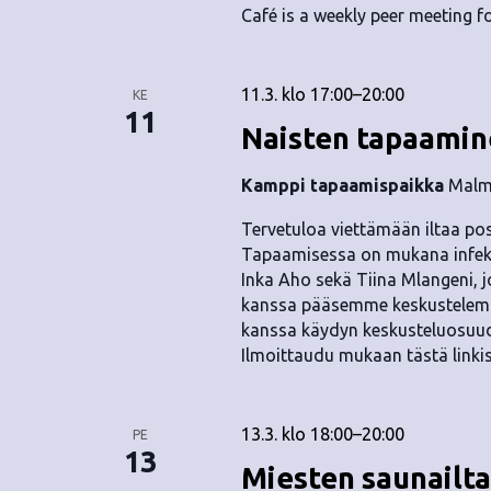
Café is a weekly peer meeting fo
11.3. klo 17:00
–
20:00
KE
11
Naisten tapaami
Kamppi tapaamispaikka
Malmi
Tervetuloa viettämään iltaa posi
Tapaamisessa on mukana infektio
Inka Aho sekä Tiina Mlangeni, jo
kanssa pääsemme keskustelemaan
kanssa käydyn keskusteluosuud
Ilmoittaudu mukaan tästä linki
13.3. klo 18:00
–
20:00
PE
13
Miesten saunailta