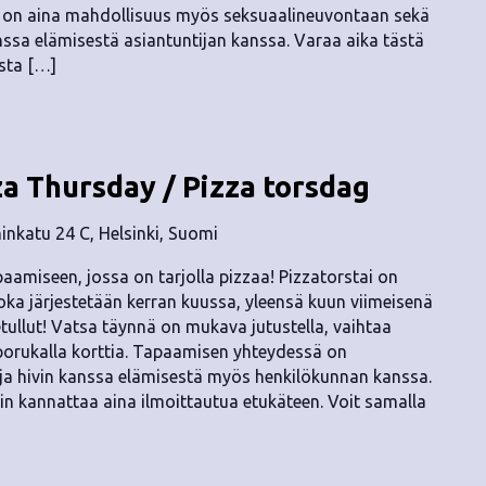
ä on aina mahdollisuus myös seksuaalineuvontaan sekä
anssa elämisestä asiantuntijan kanssa. Varaa aika tästä
usta […]
za Thursday / Pizza torsdag
nkatu 24 C, Helsinki, Suomi
aamiseen, jossa on tarjolla pizzaa! Pizzatorstai on
a järjestetään kerran kuussa, yleensä kuun viimeisenä
etullut! Vatsa täynnä on mukava jutustella, vaihtaa
 porukalla korttia. Tapaamisen yhteydessä on
ä ja hivin kanssa elämisestä myös henkilökunnan kanssa.
hin kannattaa aina ilmoittautua etukäteen. Voit samalla