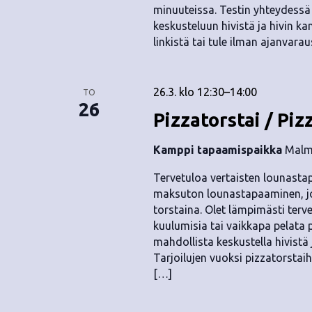
minuuteissa. Testin yhteydess
keskusteluun hivistä ja hivin k
linkistä tai tule ilman ajanvara
26.3. klo 12:30
–
14:00
TO
26
Pizzatorstai / Piz
Kamppi tapaamispaikka
Malmi
Tervetuloa vertaisten lounastap
maksuton lounastapaaminen, jok
torstaina. Olet lämpimästi terv
kuulumisia tai vaikkapa pelata
mahdollista keskustella hivist
Tarjoilujen vuoksi pizzatorstai
[…]