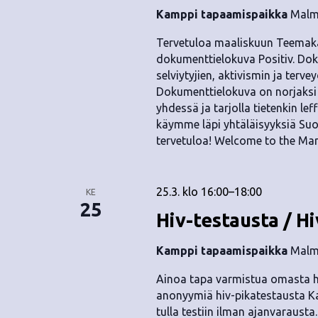
Kamppi tapaamispaikka
Malmi
Tervetuloa maaliskuun Teemaka
dokumenttielokuva Positiv. Doku
selviytyjien, aktivismin ja ter
Dokumenttielokuva on norjaksi j
yhdessä ja tarjolla tietenkin l
käymme läpi yhtäläisyyksiä Su
tervetuloa! Welcome to the Ma
25.3. klo 16:00
–
18:00
KE
25
Hiv-testausta / Hi
Kamppi tapaamispaikka
Malmi
Ainoa tapa varmistua omasta hi
anonyymiä hiv-pikatestausta Ka
tulla testiin ilman ajanvarausta