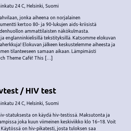
nkatu 24 C, Helsinki, Suomi
hvilaan, jonka aiheena on norjalainen
mentti kertoo 80- ja 90-lukujen aids-kriisistä
veydenhuollon ammattilaisten näkökulmasta.
a englanninkielisillä tekstityksillä. Katsomme elokuvan
effaherkkuja! Elokuvan jälkeen keskustelemme aiheesta ja
omen tilanteeseen samaan aikaan. Lämpimästi
rch Theme Café! This […]
vtest / HIV test
nkatu 24 C, Helsinki, Suomi
v-statuksesta on käydä hiv-testissä. Maksutonta ja
mpissa joka kuun viimeinen keskiviikko klo 16–18. Voit
. Käytössä on hiv-pikatesti, josta tuloksen saa