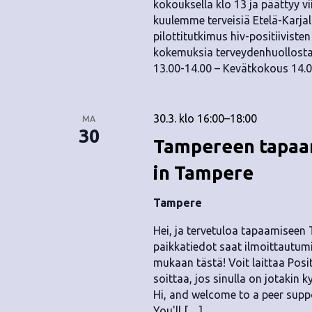
kokouksella klo 13 ja päättyy v
kuulemme terveisiä Etelä-Karjal
pilottitutkimus hiv-positiiviste
kokemuksia terveydenhuollosta.
13.00-14.00 – Kevätkokous 14.
30.3. klo 16:00
–
18:00
MA
30
Tampereen tapaam
in Tampere
Tampere
Hei, ja tervetuloa tapaamiseen
paikkatiedot saat ilmoittautumi
mukaan tästä! Voit laittaa Positi
soittaa, jos sinulla on jotakin
Hi, and welcome to a peer supp
You'll […]