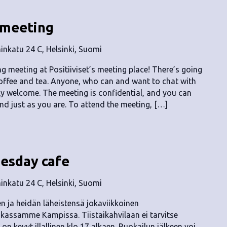
 meeting
nkatu 24 C, Helsinki, Suomi
 meeting at Positiiviset’s meeting place! There’s going
offee and tea. Anyone, who can and want to chat with
ly welcome. The meeting is confidential, and you can
d just as you are. To attend the meeting, […]
uesday cafe
nkatu 24 C, Helsinki, Suomi
ten ja heidän läheistensä jokaviikkoinen
kassamme Kampissa. Tiistaikahvilaan ei tarvitse
on kevyt illallinen klo 17 alkaen. Ruokailun jälkeen voi