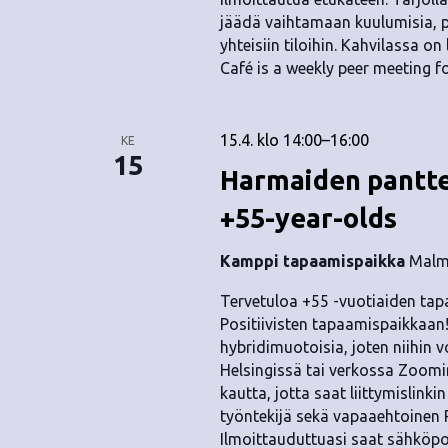
jäädä vaihtamaan kuulumisia, p
yhteisiin tiloihin. Kahvilassa o
Café is a weekly peer meeting fo
15.4. klo 14:00
–
16:00
KE
15
Harmaiden pantte
+55-year-olds
Kamppi tapaamispaikka
Malmi
Tervetuloa +55 -vuotiaiden tapa
Positiivisten tapaamispaikkaan
hybridimuotoisia, joten niihin 
Helsingissä tai verkossa Zoomin 
kautta, jotta saat liittymislink
työntekijä sekä vapaaehtoinen R
Ilmoittauduttuasi saat sähköpos