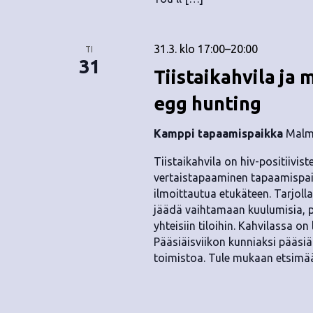
31.3. klo 17:00
–
20:00
TI
31
Tiistaikahvila ja
egg hunting
Kamppi tapaamispaikka
Malmi
Tiistaikahvila on hiv-positiivis
vertaistapaaminen tapaamispai
ilmoittautua etukäteen. Tarjolla 
jäädä vaihtamaan kuulumisia, p
yhteisiin tiloihin. Kahvilassa on
Pääsiäisviikon kunniaksi pääsi
toimistoa. Tule mukaan etsimään