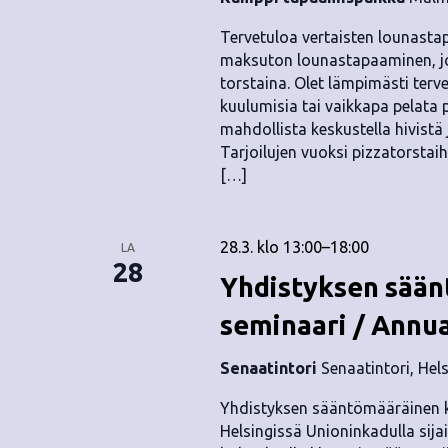
.
Tervetuloa vertaisten lounastap
maksuton lounastapaaminen, jok
torstaina. Olet lämpimästi terv
kuulumisia tai vaikkapa pelata
mahdollista keskustella hivist
Tarjoilujen vuoksi pizzatorstai
[…]
28.3. klo 13:00
–
18:00
LA
28
Yhdistyksen sään
seminaari / Annu
Senaatintori
Senaatintori, Hel
Yhdistyksen sääntömääräinen k
Helsingissä Unioninkadulla sijai