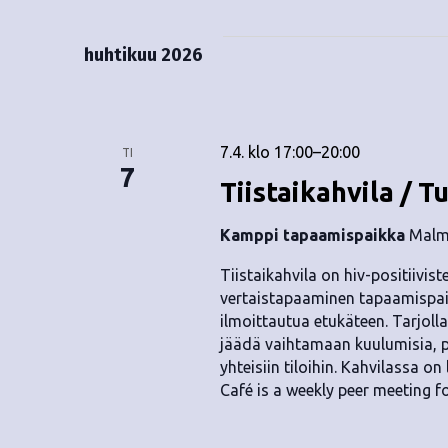
huhtikuu 2026
7.4. klo 17:00
–
20:00
TI
7
Tiistaikahvila / T
Kamppi tapaamispaikka
Malmi
Tiistaikahvila on hiv-positiivis
vertaistapaaminen tapaamispai
ilmoittautua etukäteen. Tarjolla 
jäädä vaihtamaan kuulumisia, p
yhteisiin tiloihin. Kahvilassa o
Café is a weekly peer meeting fo