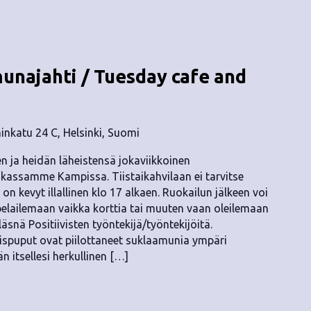
 munajahti / Tuesday cafe and
nkatu 24 C, Helsinki, Suomi
ten ja heidän läheistensä jokaviikkoinen
kassamme Kampissa. Tiistaikahvilaan ei tarvitse
on kevyt illallinen klo 17 alkaen. Ruokailun jälkeen voi
elailemaan vaikka korttia tai muuten vaan oleilemaan
 läsnä Positiivisten työntekijä/työntekijöitä.
äispuput ovat piilottaneet suklaamunia ympäri
 itsellesi herkullinen […]