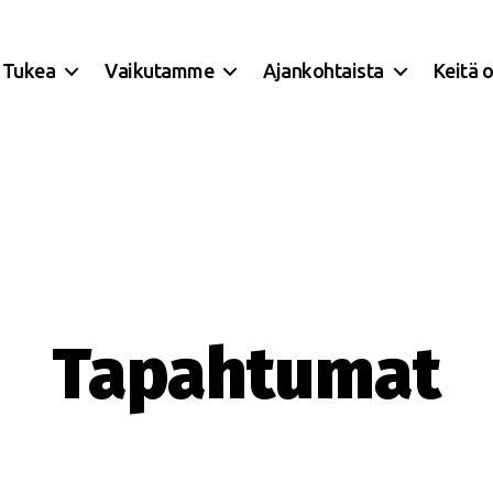
Tukea
Vaikutamme
Ajankohtaista
Keitä 
Tapahtumat