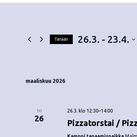
26.3.
 - 
23.4.
Tänään
V
Tapahtumat
a
l
i
t
maaliskuu 2026
s
e
p
ä
26.3. klo 12:30
–
14:00
TO
i
26
Pizzatorstai / Piz
v
ä
Kamppi tapaamispaikka
Malmi