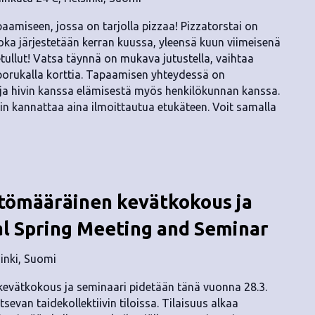
aamiseen, jossa on tarjolla pizzaa! Pizzatorstai on
a järjestetään kerran kuussa, yleensä kuun viimeisenä
etullut! Vatsa täynnä on mukava jutustella, vaihtaa
 porukalla korttia. Tapaamisen yhteydessä on
ä ja hivin kanssa elämisestä myös henkilökunnan kanssa.
hin kannattaa aina ilmoittautua etukäteen. Voit samalla
tömääräinen kevätkokous ja
al Spring Meeting and Seminar
sinki, Suomi
evätkokous ja seminaari pidetään tänä vuonna 28.3.
tsevan taidekollektiivin tiloissa. Tilaisuus alkaa