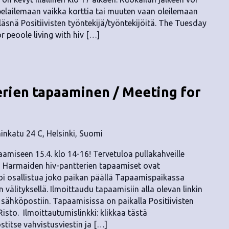
elailemaan vaikka korttia tai muuten vaan oleilemaan
n läsnä Positiivisten työntekijä/työntekijöitä. The Tuesday
r peoole living with hiv […]
rien tapaaminen / Meeting for
nkatu 24 C, Helsinki, Suomi
amiseen 15.4. klo 14-16! Tervetuloa pullakahveille
! Harmaiden hiv-pantterien tapaamiset ovat
voi osallistua joko paikan päällä Tapaamispaikassa
välityksellä. Ilmoittaudu tapaamisiin alla olevan linkin
in sähköpostiin. Tapaamisissa on paikalla Positiivisten
isto. Ilmoittautumislinkki: klikkaa tästä
titse vahvistusviestin ja […]