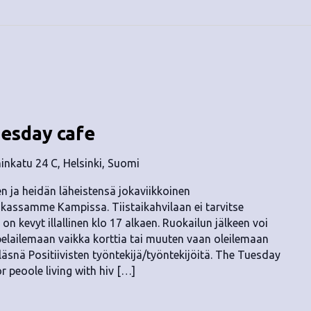
uesday cafe
nkatu 24 C, Helsinki, Suomi
ten ja heidän läheistensä jokaviikkoinen
kassamme Kampissa. Tiistaikahvilaan ei tarvitse
on kevyt illallinen klo 17 alkaen. Ruokailun jälkeen voi
elailemaan vaikka korttia tai muuten vaan oleilemaan
n läsnä Positiivisten työntekijä/työntekijöitä. The Tuesday
r peoole living with hiv […]