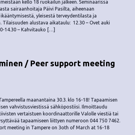
iimeistään kello 18 ruokailun jälkeen. Seminaarissa
asta sairaanhoitaja Päivi Pasilta, aiheenaan
n ikääntymisestä, yleisestä terveydentilasta ja
 Tilaisuuden alustava aikataulu: 12.30 – Ovet auki
00-14.30 – Kahvitauko […]
inen / Peer support meeting
 Tampereella maanantaina 30.3. klo 16-18! Tapaamisen
sen vahvistusviestissä sähköpostiisi. Ilmoittaudu
ivisten vertaistuen koordinaattorille Valolle viestiä tai
 kysyttävää tapaamiseen liittyen numeroon 044 750 7462.
ort meeting in Tampere on 3oth of March at 16-18