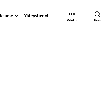
olemme
Yhteystiedot
Valikko
Haku