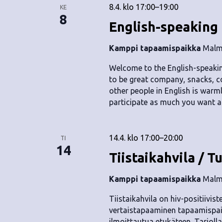
8.4. klo 17:00
–
19:00
KE
8
English-speaking
Kamppi tapaamispaikka
Malmi
Welcome to the English-speaking
to be great company, snacks, c
other people in English is warm
participate as much you want an
14.4. klo 17:00
–
20:00
TI
14
Tiistaikahvila / T
Kamppi tapaamispaikka
Malmi
Tiistaikahvila on hiv-positiivis
vertaistapaaminen tapaamispai
ilmoittautua etukäteen. Tarjolla 