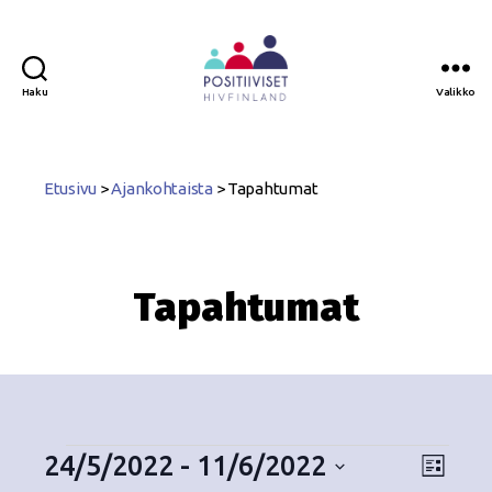
Haku
Valikko
Positiiviset
ry
Etusivu
>
Ajankohtaista
>
Tapahtumat
Tapahtumat
24/5/2022
 - 
11/6/2022
N
T
L