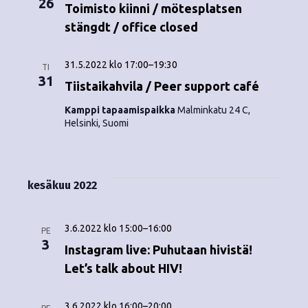
26
o
Toimisto kiinni / mötesplatsen
N
stängdt / office closed
i
a
n
v
31.5.2022 klo 17:00
–
19:30
TI
31
i
t
Tiistaikahvila / Peer support café
g
Kamppi tapaamispaikka
Malminkatu 24 C,
i
Helsinki, Suomi
a
t
i
kesäkuu 2022
o
n
3.6.2022 klo 15:00
–
16:00
PE
3
Instagram live: Puhutaan hivistä!
Let’s talk about HIV!
3.6.2022 klo 16:00
–
20:00