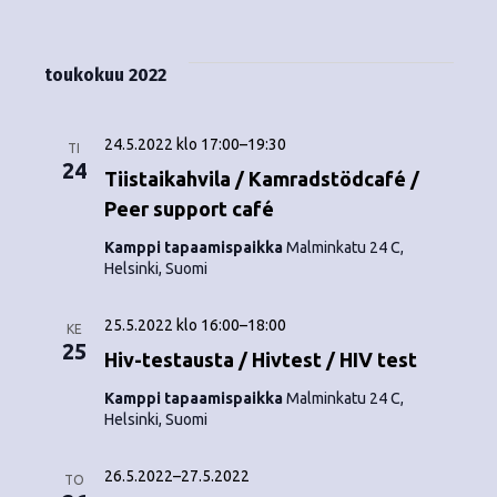
Tapahtumat
i
V
a
ä
s
a
p
t
k
l
toukokuu 2022
a
a
i
y
t
h
s
24.5.2022 klo 17:00
–
19:30
m
TI
t
e
24
Tiistaikahvila / Kamradstödcafé /
ä
p
u
Peer support café
ä
t
m
i
Kamppi tapaamispaikka
Malminkatu 24 C,
Helsinki, Suomi
v
n
a
ä
V
a
.
25.5.2022 klo 16:00
–
18:00
KE
25
i
Hiv-testausta / Hivtest / HIV test
v
e
Kamppi tapaamispaikka
Malminkatu 24 C,
i
Helsinki, Suomi
w
g
s
26.5.2022
–
27.5.2022
TO