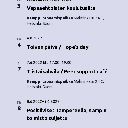
PE
3
Vapaaehtoisten koulutusilta
Kamppi tapaamispaikka
Malminkatu 24 C,
Helsinki, Suomi
4.6.2022
LA
4
Toivon päivä / Hope’s day
7.6.2022 klo 17:00
–
19:30
TI
7
Tiistaikahvila / Peer support café
Kamppi tapaamispaikka
Malminkatu 24 C,
Helsinki, Suomi
8.6.2022
–
9.6.2022
KE
8
Positiiviset Tampereella, Kampin
toimisto suljettu