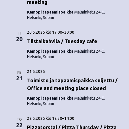
meeting
Kamppi tapaamispaikka
Malminkatu 24 C,
Helsinki, Suomi
20.5.2025 klo 17:00
–
20:00
TI
20
Tiistaikahvila / Tuesday cafe
Kamppi tapaamispaikka
Malminkatu 24 C,
Helsinki, Suomi
21.5.2025
KE
21
Toimisto ja tapaamispaikka suljettu /
Office and meeting place closed
Kamppi tapaamispaikka
Malminkatu 24 C,
Helsinki, Suomi
22.5.2025 klo 12:30
–
14:00
TO
22
Pizzatorstai / Pizza Thursday / Pizza