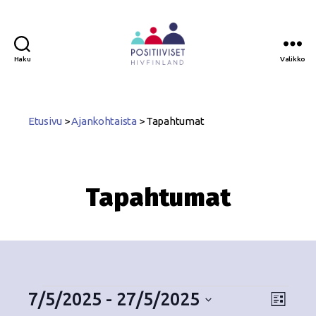
Haku
Valikko
Positiiviset
ry
Etusivu
>
Ajankohtaista
>
Tapahtumat
Tapahtumat
7/5/2025
 - 
27/5/2025
N
T
L