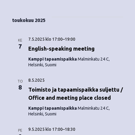
Tapahtumat
i
V
a
ä
s
a
p
t
k
l
toukokuu 2025
a
a
i
y
t
h
s
7.5.2025 klo 17:00
–
19:00
m
KE
t
e
7
English-speaking meeting
ä
p
u
Kamppi tapaamispaikka
Malminkatu 24 C,
ä
t
Helsinki, Suomi
m
i
v
n
a
8.5.2025
ä
TO
V
8
a
.
Toimisto ja tapaamispaikka suljettu /
i
Office and meeting place closed
v
e
Kamppi tapaamispaikka
Malminkatu 24 C,
i
Helsinki, Suomi
w
g
s
9.5.2025 klo 17:00
–
18:30
PE