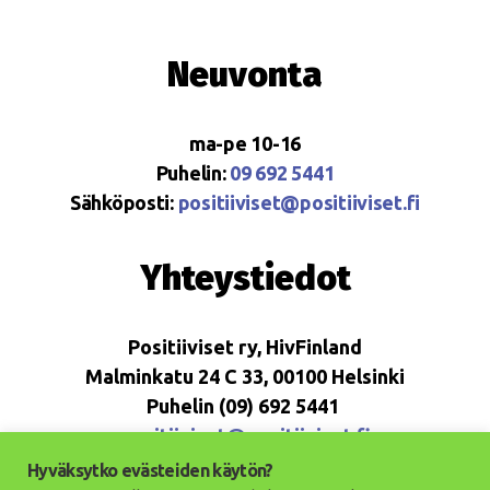
Neuvonta
ma-pe 10-16
Puhelin:
09 692 5441
Sähköposti:
positiiviset@positiiviset.fi
Yhteystiedot
Positiiviset ry, HivFinland
Malminkatu 24 C 33, 00100 Helsinki
Puhelin (09) 692 5441
positiiviset@positiiviset.fi
Hyväksytko evästeiden käytön?