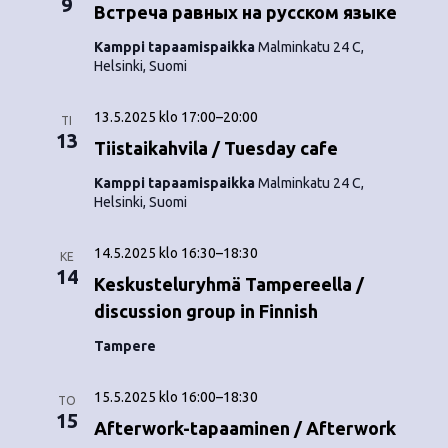
9
o
Встреча равных на русском языке
N
i
Kamppi tapaamispaikka
Malminkatu 24 C,
a
Helsinki, Suomi
n
v
13.5.2025 klo 17:00
–
20:00
i
TI
t
13
Tiistaikahvila / Tuesday cafe
g
i
Kamppi tapaamispaikka
Malminkatu 24 C,
a
Helsinki, Suomi
t
14.5.2025 klo 16:30
–
18:30
i
KE
14
Keskusteluryhmä Tampereella /
o
discussion group in Finnish
n
Tampere
15.5.2025 klo 16:00
–
18:30
TO
15
Afterwork-tapaaminen / Afterwork