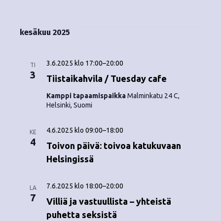
kesäkuu 2025
3.6.2025 klo 17:00
–
20:00
TI
3
Tiistaikahvila / Tuesday cafe
Kamppi tapaamispaikka
Malminkatu 24 C,
Helsinki, Suomi
4.6.2025 klo 09:00
–
18:00
KE
4
Toivon päivä: toivoa katukuvaan
Helsingissä
7.6.2025 klo 18:00
–
20:00
LA
7
Villiä ja vastuullista – yhteistä
puhetta seksistä