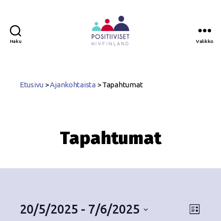
Haku
Valikko
Positiiviset
ry
Etusivu
>
Ajankohtaista
>
Tapahtumat
Tapahtumat
20/5/2025
 - 
7/6/2025
N
T
L