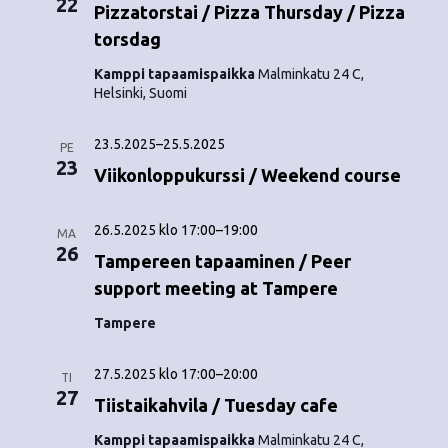
22
o
Pizzatorstai / Pizza Thursday / Pizza
N
torsdag
i
a
Kamppi tapaamispaikka
Malminkatu 24 C,
n
v
Helsinki, Suomi
i
t
23.5.2025
–
25.5.2025
PE
g
i
23
Viikonloppukurssi / Weekend course
a
t
26.5.2025 klo 17:00
–
19:00
MA
26
i
Tampereen tapaaminen / Peer
support meeting at Tampere
o
Tampere
n
27.5.2025 klo 17:00
–
20:00
TI
27
Tiistaikahvila / Tuesday cafe
Kamppi tapaamispaikka
Malminkatu 24 C,