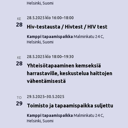
Helsinki, Suomi
28.5.2025 klo 16:00
–
18:00
KE
28
Hiv-testausta / Hivtest / HIV test
Kamppi tapaamispaikka
Malminkatu 24 C,
Helsinki, Suomi
28.5.2025 klo 18:00
–
19:30
KE
28
Yhteisötapaaminen kemseksiä
harrastaville, keskustelua haittojen
vähentämisestä
29.5.2025
–
30.5.2025
TO
29
Toimisto ja tapaamispaikka suljettu
Kamppi tapaamispaikka
Malminkatu 24 C,
Helsinki, Suomi