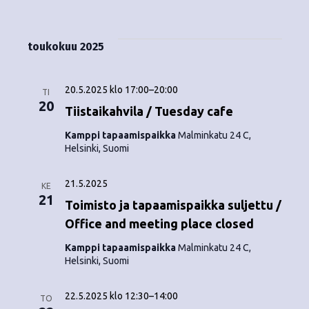
Tapahtumat
i
V
a
ä
s
a
p
t
k
l
toukokuu 2025
a
a
i
y
t
h
s
20.5.2025 klo 17:00
–
20:00
m
TI
t
e
20
Tiistaikahvila / Tuesday cafe
ä
p
u
Kamppi tapaamispaikka
Malminkatu 24 C,
ä
t
Helsinki, Suomi
m
i
v
n
a
21.5.2025
ä
KE
V
21
a
.
Toimisto ja tapaamispaikka suljettu /
i
Office and meeting place closed
v
e
Kamppi tapaamispaikka
Malminkatu 24 C,
i
Helsinki, Suomi
w
g
s
22.5.2025 klo 12:30
–
14:00
TO