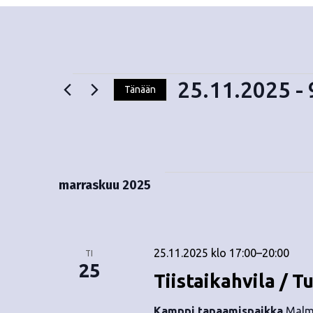
25.11.2025
 - 
Tänään
V
Tapahtumat
a
l
i
t
marraskuu 2025
s
e
p
ä
25.11.2025 klo 17:00
–
20:00
TI
i
25
Tiistaikahvila / T
v
ä
Kamppi tapaamispaikka
Malmi