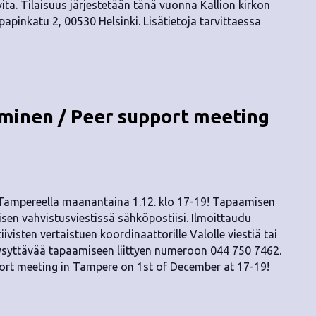
ita. Tilaisuus järjestetään tänä vuonna Kallion kirkon
papinkatu 2, 00530 Helsinki. Lisätietoja tarvittaessa
inen / Peer support meeting
 Tampereella maanantaina 1.12. klo 17-19! Tapaamisen
sen vahvistusviestissä sähköpostiisi. Ilmoittaudu
ivisten vertaistuen koordinaattorille Valolle viestiä tai
 kysyttävää tapaamiseen liittyen numeroon 044 750 7462.
ort meeting in Tampere on 1st of December at 17-19!