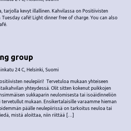
, tarjolla kevyt illallinen. Kahvilassa on Positiivisten
n Tuesday café! Light dinner free of charge. You can also
afé.
ing group
nkatu 24 C, Helsinki, Suomi
ositiivisten neulepiiri! Tervetuloa mukaan yhteiseen
staikahvilan yhteydessä. Olit sitten kokenut puikkojen
t ensimmäisen sukkaparin neulomisesta tai isoäidinneliön
i tervetullut mukaan. Ensikertalaisille varaamme hieman
 pidemmän päälle neulepiirissä on tarkoitus neuloa tai
tiedä, mistä aloittaa, niin riittää […]