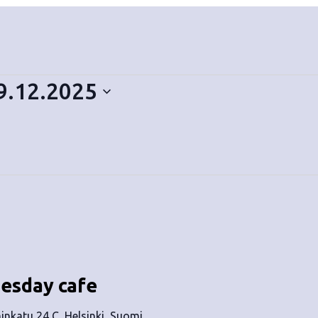
9.12.2025
uesday cafe
nkatu 24 C, Helsinki, Suomi