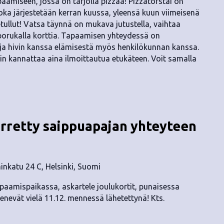
aamiseen, jossa on tarjolla pizzaa! Pizzatorstai on
a järjestetään kerran kuussa, yleensä kuun viimeisenä
etullut! Vatsa täynnä on mukava jutustella, vaihtaa
 porukalla korttia. Tapaamisen yhteydessä on
ä ja hivin kanssa elämisestä myös henkilökunnan kanssa.
hin kannattaa aina ilmoittautua etukäteen. Voit samalla
irretty saippuapajan yhteyteen
nkatu 24 C, Helsinki, Suomi
apaamispaikassa, askartele joulukortit, punaisessa
nevät vielä 11.12. mennessä lähetettynä! Kts.