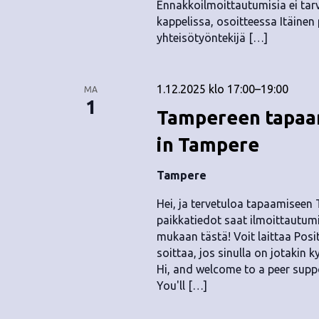
Ennakkoilmoittautumisia ei tarv
kappelissa, osoitteessa Itäinen 
yhteisötyöntekijä […]
1.12.2025 klo 17:00
–
19:00
MA
1
Tampereen tapaam
in Tampere
Tampere
Hei, ja tervetuloa tapaamiseen
paikkatiedot saat ilmoittautumi
mukaan tästä! Voit laittaa Positi
soittaa, jos sinulla on jotakin
Hi, and welcome to a peer supp
You'll […]