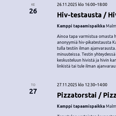
26.11.2025 klo 16:00
–
18:00
KE
26
Hiv-testausta / Hi
Kamppi tapaamispaikka
Malmi
Ainoa tapa varmistua omasta hi
anonyymiä hiv-pikatestausta Ka
tulla testiin ilman ajanvarausta
minuuteissa. Testin yhteydess
keskusteluun hivistä ja hivin k
linkistä tai tule ilman ajanvara
27.11.2025 klo 12:30
–
14:00
TO
27
Pizzatorstai / Piz
Kamppi tapaamispaikka
Malmi