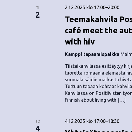
2.12.2025 klo 17:00
–
20:00
TI
2
Teemakahvila Posi
café meet the aut
with hiv
Kamppi tapaamispaikka
Malmi
Tiistaikahvilassa esittäytyy kir
tuoretta romaania elämästä hivi
suomalaisäidin matkasta hiv-t
Tuttuun tapaan kohtaat kahvilass
Kahvilassa on Positiivisten työ
Finnish about living with […]
4.12.2025 klo 17:00
–
18:30
TO
4