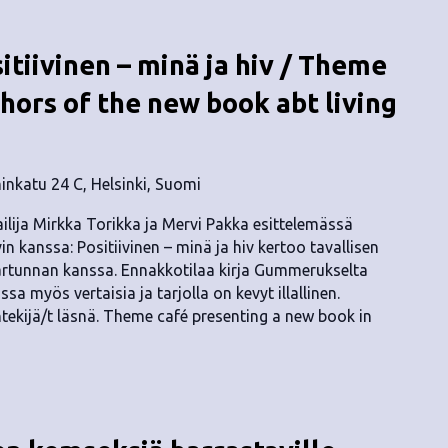
tiivinen – minä ja hiv / Theme
hors of the new book abt living
nkatu 24 C, Helsinki, Suomi
jailija Mirkka Torikka ja Mervi Pakka esittelemässä
n kanssa: Positiivinen – minä ja hiv kertoo tavallisen
artunnan kanssa. Ennakkotilaa kirja Gummerukselta
a myös vertaisia ja tarjolla on kevyt illallinen.
ntekijä/t läsnä. Theme café presenting a new book in