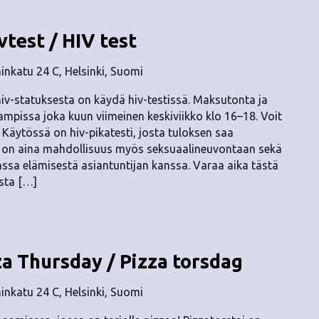
vtest / HIV test
nkatu 24 C, Helsinki, Suomi
v-statuksesta on käydä hiv-testissä. Maksutonta ja
mpissa joka kuun viimeinen keskiviikko klo 16–18. Voit
. Käytössä on hiv-pikatesti, josta tuloksen saa
ä on aina mahdollisuus myös seksuaalineuvontaan sekä
anssa elämisestä asiantuntijan kanssa. Varaa aika tästä
usta […]
za Thursday / Pizza torsdag
nkatu 24 C, Helsinki, Suomi