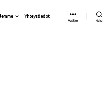
olemme
Yhteystiedot
Valikko
Haku