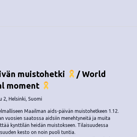
ivän muistohetki
/ World
al moment
u 2, Helsinki, Suomi
nelmalliseen Maailman aids-päivän muistohetkeen 1.12.
aan vuosien saatossa aidsiin menehtyneitä ja muita
yttää kynttilän heidän muistokseen. Tilaisuudessa
isuuden kesto on noin puoli tuntia.