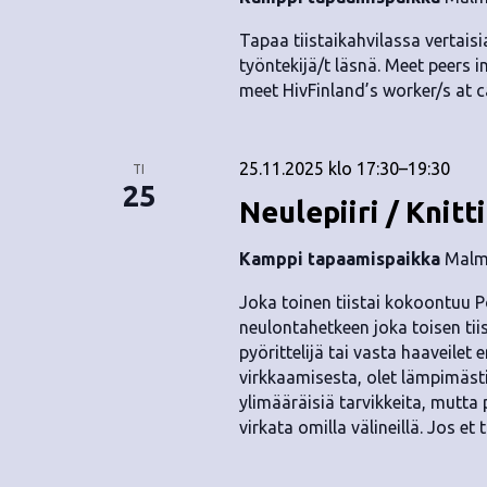
.
Tapaa tiistaikahvilassa vertaisia
työntekijä/t läsnä. Meet peers i
meet HivFinland’s worker/s at c
25.11.2025 klo 17:30
–
19:30
TI
25
Neulepiiri / Knitt
Kamppi tapaamispaikka
Malmi
Joka toinen tiistai kokoontuu P
neulontahetkeen joka toisen tii
pyörittelijä tai vasta haaveile
virkkaamisesta, olet lämpimäst
ylimääräisiä tarvikkeita, mutta
virkata omilla välineillä. Jos et 