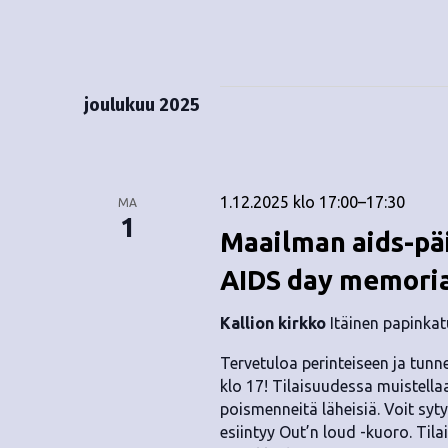
joulukuu 2025
1.12.2025 klo 17:00
–
17:30
MA
1
Maailman aids-pä
AIDS day memori
Kallion kirkko
Itäinen papinkat
Tervetuloa perinteiseen ja tun
klo 17! Tilaisuudessa muistell
poismenneitä läheisiä. Voit syt
esiintyy Out’n loud -kuoro. Tila