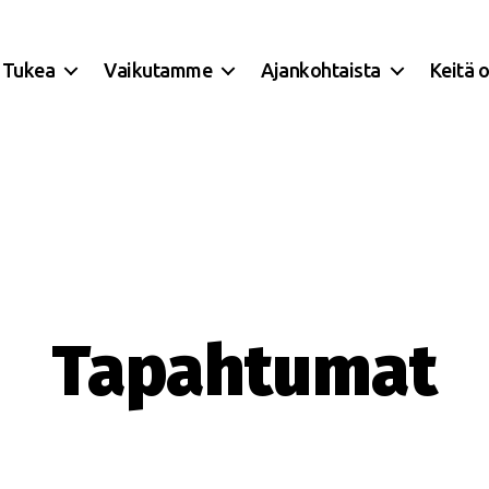
Tukea
Vaikutamme
Ajankohtaista
Keitä 
Tapahtumat