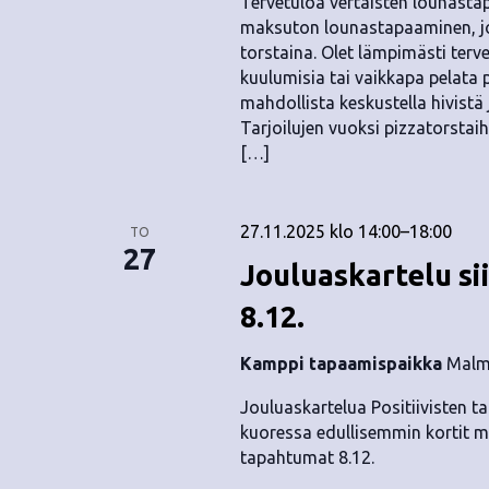
Tervetuloa vertaisten lounastap
maksuton lounastapaaminen, jok
torstaina. Olet lämpimästi terv
kuulumisia tai vaikkapa pelata
mahdollista keskustella hivist
Tarjoilujen vuoksi pizzatorstai
[…]
27.11.2025 klo 14:00
–
18:00
TO
27
Jouluaskartelu si
8.12.
Kamppi tapaamispaikka
Malmi
Jouluaskartelua Positiivisten t
kuoressa edullisemmin kortit me
tapahtumat 8.12.