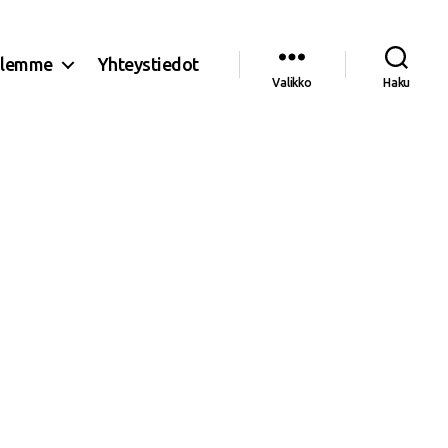
olemme
Yhteystiedot
Valikko
Haku