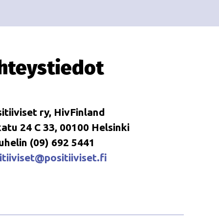
i
i
o
n
hteystiedot
itiiviset ry, HivFinland
tu 24 C 33, 00100 Helsinki
uhelin (09) 692 5441
tiiviset@positiiviset.fi