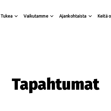
Tukea
Vaikutamme
Ajankohtaista
Keitä 
Tapahtumat