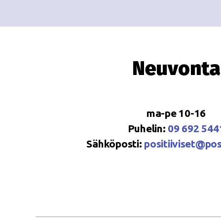
Neuvonta
ma-pe 10-16
Puhelin:
09 692 544
Sähköposti:
positiiviset@posi