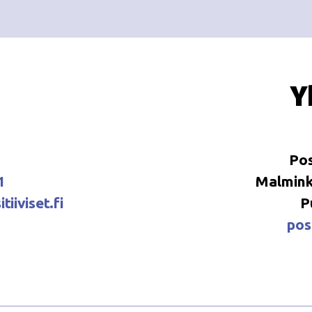
Y
Pos
1
Malminka
tiiviset.fi
P
posi