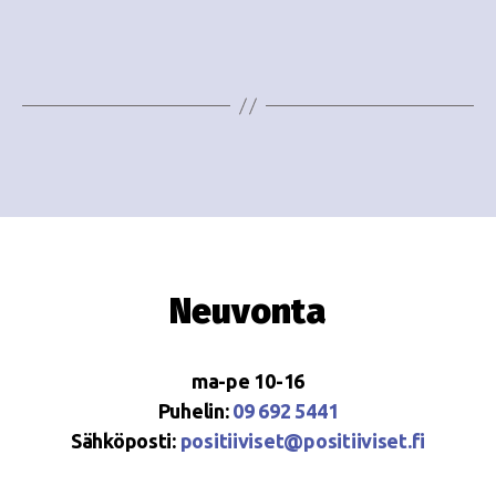
i
w
g
s
o
N
i
a
n
v
i
t
g
i
a
Neuvonta
t
i
ma-pe 10-16
o
Puhelin:
09 692 5441
Sähköposti:
positiiviset@positiiviset.fi
n