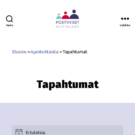
Haku
Valikko
Positiiviset
ry
Etusivu
>
Ajankohtaista
>
Tapahtumat
Tapahtumat
Ei tuloksia.
N