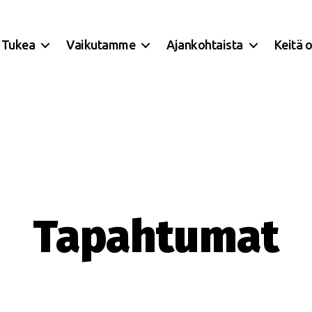
Tukea
Vaikutamme
Ajankohtaista
Keitä 
Tapahtumat