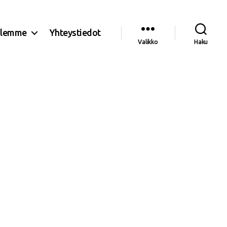
olemme
Yhteystiedot
Valikko
Haku