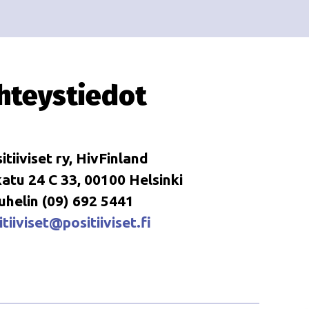
i
i
o
n
hteystiedot
itiiviset ry, HivFinland
tu 24 C 33, 00100 Helsinki
uhelin (09) 692 5441
tiiviset@positiiviset.fi