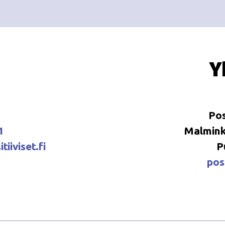
Y
Pos
1
Malminka
tiiviset.fi
P
posi