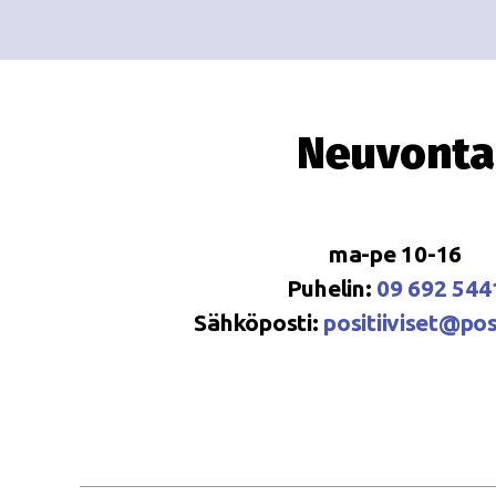
Neuvonta
ma-pe 10-16
Puhelin:
09 692 544
Sähköposti:
positiiviset@posi