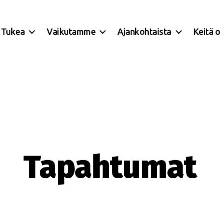
Tukea
Vaikutamme
Ajankohtaista
Keitä 
Tapahtumat