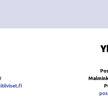
Y
Pos
1
Malminka
tiiviset.fi
P
posi