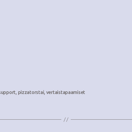
support
,
pizzatorstai
,
vertaistapaamiset
at