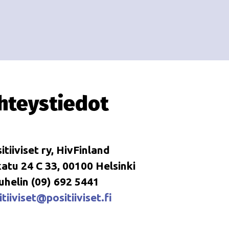
i
i
o
n
hteystiedot
itiiviset ry, HivFinland
tu 24 C 33, 00100 Helsinki
uhelin (09) 692 5441
tiiviset@positiiviset.fi