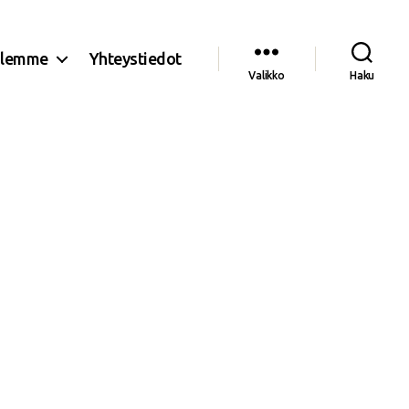
olemme
Yhteystiedot
Valikko
Haku