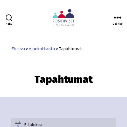
Haku
Valikko
Positiiviset
ry
Etusivu
>
Ajankohtaista
>
Tapahtumat
Tapahtumat
Ei tuloksia.
N