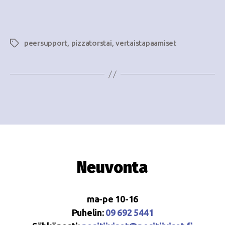
i
w
g
s
o
peersupport
,
pizzatorstai
,
vertaistapaamiset
Avainsanat
N
i
a
n
v
i
t
g
i
a
t
Neuvonta
i
o
ma-pe 10-16
n
Puhelin:
09 692 5441