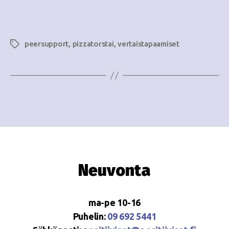
i
w
g
s
o
peersupport
,
pizzatorstai
,
vertaistapaamiset
Avainsanat
N
i
a
n
v
i
t
g
i
a
t
Neuvonta
i
o
ma-pe 10-16
n
Puhelin:
09 692 5441