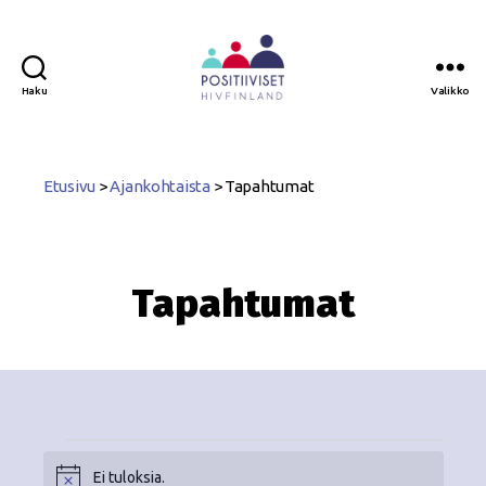
Haku
Valikko
Positiiviset
ry
Etusivu
>
Ajankohtaista
>
Tapahtumat
Tapahtumat
Ei tuloksia.
N