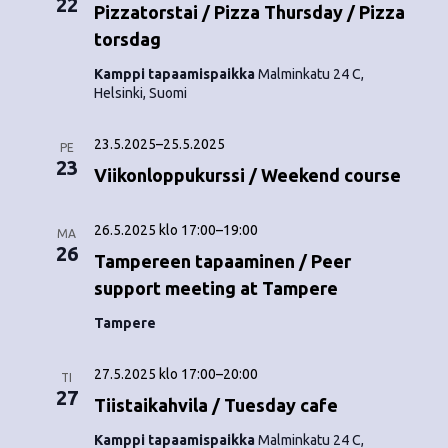
22
o
Pizzatorstai / Pizza Thursday / Pizza
N
torsdag
i
a
Kamppi tapaamispaikka
Malminkatu 24 C,
n
v
Helsinki, Suomi
i
t
23.5.2025
–
25.5.2025
PE
g
i
23
Viikonloppukurssi / Weekend course
a
t
26.5.2025 klo 17:00
–
19:00
MA
26
i
Tampereen tapaaminen / Peer
support meeting at Tampere
o
Tampere
n
27.5.2025 klo 17:00
–
20:00
TI
27
Tiistaikahvila / Tuesday cafe
Kamppi tapaamispaikka
Malminkatu 24 C,