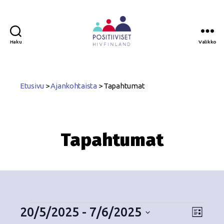
Haku
Valikko
Positiiviset
ry
Etusivu
>
Ajankohtaista
>
Tapahtumat
Tapahtumat
20/5/2025
 - 
7/6/2025
N
T
L