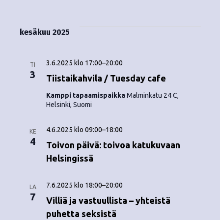
kesäkuu 2025
3.6.2025 klo 17:00
–
20:00
TI
3
Tiistaikahvila / Tuesday cafe
Kamppi tapaamispaikka
Malminkatu 24 C,
Helsinki, Suomi
4.6.2025 klo 09:00
–
18:00
KE
4
Toivon päivä: toivoa katukuvaan
Helsingissä
7.6.2025 klo 18:00
–
20:00
LA
7
Villiä ja vastuullista – yhteistä
puhetta seksistä