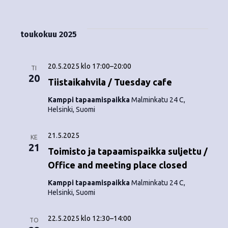
Tapahtumat
i
V
a
ä
s
a
p
t
k
l
toukokuu 2025
a
a
i
y
t
h
s
20.5.2025 klo 17:00
–
20:00
m
TI
t
e
20
Tiistaikahvila / Tuesday cafe
ä
p
u
Kamppi tapaamispaikka
Malminkatu 24 C,
ä
t
Helsinki, Suomi
m
i
v
n
a
21.5.2025
ä
KE
V
21
a
.
Toimisto ja tapaamispaikka suljettu /
i
Office and meeting place closed
v
e
Kamppi tapaamispaikka
Malminkatu 24 C,
i
Helsinki, Suomi
w
g
s
22.5.2025 klo 12:30
–
14:00
TO