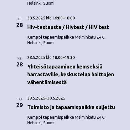
Helsinki, Suomi
28.5.2025 klo 16:00
–
18:00
KE
28
Hiv-testausta / Hivtest / HIV test
Kamppi tapaamispaikka
Malminkatu 24 C,
Helsinki, Suomi
28.5.2025 klo 18:00
–
19:30
KE
28
Yhteisötapaaminen kemseksiä
harrastaville, keskustelua haittojen
vähentämisestä
29.5.2025
–
30.5.2025
TO
29
Toimisto ja tapaamispaikka suljettu
Kamppi tapaamispaikka
Malminkatu 24 C,
Helsinki, Suomi