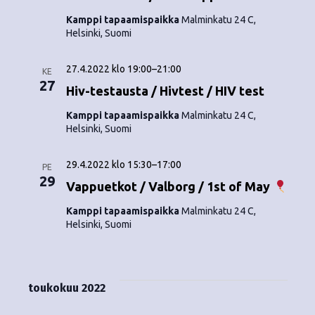
o
N
Kamppi tapaamispaikka
Malminkatu 24 C,
i
Helsinki, Suomi
a
n
v
27.4.2022 klo 19:00
–
21:00
KE
i
27
t
Hiv-testausta / Hivtest / HIV test
g
i
Kamppi tapaamispaikka
Malminkatu 24 C,
Helsinki, Suomi
a
t
29.4.2022 klo 15:30
–
17:00
PE
29
i
Vappuetkot / Valborg / 1st of May
o
Kamppi tapaamispaikka
Malminkatu 24 C,
Helsinki, Suomi
n
toukokuu 2022