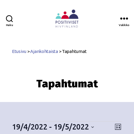
Haku
Valikko
Positiiviset
ry
Etusivu
>
Ajankohtaista
>
Tapahtumat
Tapahtumat
19/4/2022
 - 
19/5/2022
N
T
L