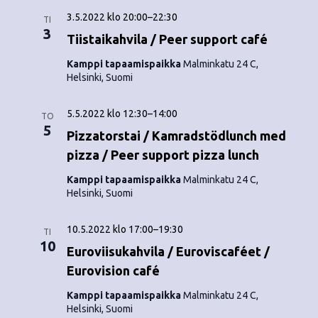
3.5.2022 klo 20:00
–
22:30
TI
3
Tiistaikahvila / Peer support café
Kamppi tapaamispaikka
Malminkatu 24 C,
Helsinki, Suomi
5.5.2022 klo 12:30
–
14:00
TO
5
Pizzatorstai / Kamradstödlunch med
pizza / Peer support pizza lunch
Kamppi tapaamispaikka
Malminkatu 24 C,
Helsinki, Suomi
10.5.2022 klo 17:00
–
19:30
TI
10
Euroviisukahvila / Euroviscaféet /
Eurovision café
Kamppi tapaamispaikka
Malminkatu 24 C,
Helsinki, Suomi