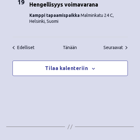
19
Hengellisyys voimavarana
Kamppi tapaamispaikka
Malminkatu 24 C,
Helsinki, Suomi
Tapahtumat
Tapahtu
Edelliset
Tänään
Seuraavat
Tilaa kalenteriin