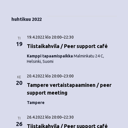
Tapahtumat
i
V
a
ä
s
a
p
t
k
l
huhtikuu 2022
a
a
i
y
t
h
s
19.4.2022 klo 20:00
–
22:30
m
TI
t
e
19
Tiistaikahvila / Peer support café
ä
p
u
Kamppi tapaamispaikka
Malminkatu 24 C,
ä
t
Helsinki, Suomi
m
i
v
n
a
20.4.2022 klo 20:00
–
23:00
ä
KE
V
20
a
.
Tampere vertaistapaaminen / peer
i
support meeting
v
e
Tampere
i
w
26.4.2022 klo 20:00
–
22:30
g
TI
s
26
Tiistaikahvila / Peer support café