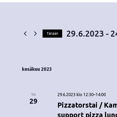
29.6.2023
 - 
2
Tänään
V
Tapahtumat
a
l
i
t
kesäkuu 2023
s
e
p
ä
29.6.2023 klo 12:30
–
14:00
TO
i
29
Pizzatorstai / Ka
v
ä
support pizza lun