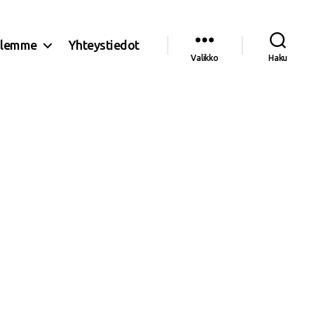
olemme
Yhteystiedot
Valikko
Haku