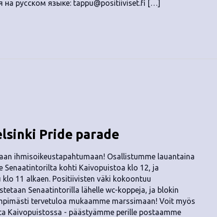
 на русском языке:
tappu@positiiviset.fi
[…]
lsinki Pride parade
paan ihmisoikeustapahtumaan! Osallistumme lauantaina
e Senaatintorilta kohti Kaivopuistoa klo 12, ja
klo 11 alkaen. Positiivisten väki kokoontuu
tetaan Senaatintorilla lähelle wc-koppeja, ja blokin
ämpimästi tervetuloa mukaamme marssimaan! Voit myös
asta Kaivopuistossa - päästyämme perille postaamme