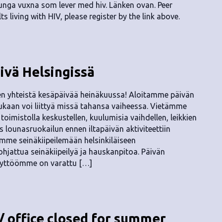
 unga vuxna som lever med hiv. Länken ovan. Peer
 living with HIV, please register by the link above.
ivä Helsingissä
en yhteistä kesäpäivää heinäkuussa! Aloitamme päivän
mukaan voi liittyä missä tahansa vaiheessa. Vietämme
oimistolla keskustellen, kuulumisia vaihdellen, leikkien
s lounasruokailun ennen iltapäivän aktiviteettiin
aamme seinäkiipeilemään helsinkiläiseen
ohjattua seinäkiipeilyä ja hauskanpitoa. Päivän
käyttöömme on varattu […]
 / office closed for summer