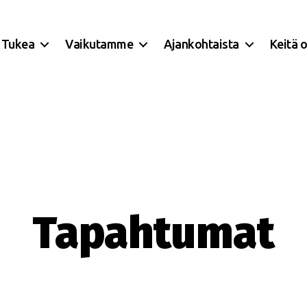
Tukea
Vaikutamme
Ajankohtaista
Keitä 
Tapahtumat