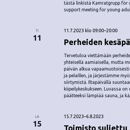
tästä linkistä Kamratgrupp för
support meeting for young adults
11.7.2023 klo 09:00
–
20:00
TI
11
Perheiden kesäpä
Tervetuloa viettämään perheid
yhteisellä aamiaisella, mutta 
päivän alkua vapaamuotoisesti t
ja pelaillen, ja järjestämme myö
siirtymistä. Iltapäivällä suunt
kiipeilykeskukseen. Luvassa on 
päätteeksi lämpiää sauna, ja 
15.7.2023
–
6.8.2023
LA
15
Toimisto suljettu