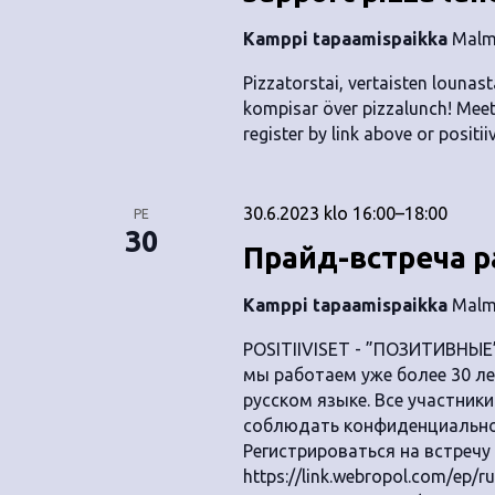
.
Kamppi tapaamispaikka
Malmi
Pizzatorstai, vertaisten lounas
kompisar över pizzalunch! Meet 
register by link above or
positii
30.6.2023 klo 16:00
–
18:00
PE
30
Прайд-встреча р
Kamppi tapaamispaikka
Malmi
POSITIIVISET - ”ПОЗИТИВНЫЕ
мы работаем уже более 30 ле
русском языке. Все участник
соблюдать конфиденциальнос
Регистрироваться на встречу
https://link.webropol.com/ep