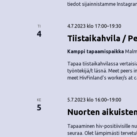
tiedot sijainnistamme Instagra
4.7.2023 klo 17:00
–
19:30
TI
4
Tiistaikahvila / P
Kamppi tapaamispaikka
Malmi
Tapaa tiistaikahvilassa vertaisia
työntekijä/t läsnä. Meet peers i
meet HivFinland's worker/s at c
5.7.2023 klo 16:00
–
19:00
KE
5
Nuorten aikuiste
Tapaaminen hiv-positiivisille nuo
seuraa. Olet lämpimästi tervetul