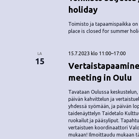
holiday
Toimisto ja tapaamispaikka on 
place is closed for summer holi
15.7.2023 klo 11:00
–
17:00
LA
15
Vertaistapaamine
meeting in Oulu
Tavataan Oulussa keskustelun,
päivän kahvittelun ja vertaist
yhdessä syömään, ja päivän l
taidenäyttelyn Taidetalo Kulttuu
ruokailut ja pääsyliput. Tapah
vertaistuen koordinaattori Valo
mukaan! Ilmoittaudu mukaan t