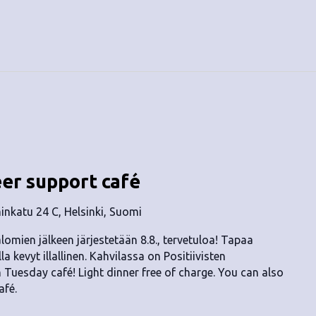
eer support café
nkatu 24 C, Helsinki, Suomi
lomien jälkeen järjestetään 8.8., tervetuloa! Tapaa
lla kevyt illallinen. Kahvilassa on Positiivisten
n Tuesday café! Light dinner free of charge. You can also
afé.