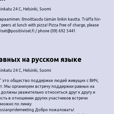
nkatu 24 C, Helsinki, Suomi
tapaaminen. Ilmoittaudu tämän linkin kautta. Träffa hiv-
peers at lunch with pizza! Pizza free of charge, please
viset@positiiviset.fi
/ phone (09) 692 5441
авных на русском языке
nkatu 24 C, Helsinki, Suomi
” это общество поддержки людей живущих с ВИЧ,
т. Мы организуем встречу поддержки равных на
и должны уважительно относиться друг к другу и
ть в отношении других участников встречи.
 можно по линку
/russianpridemeeting Добро пожаловать!