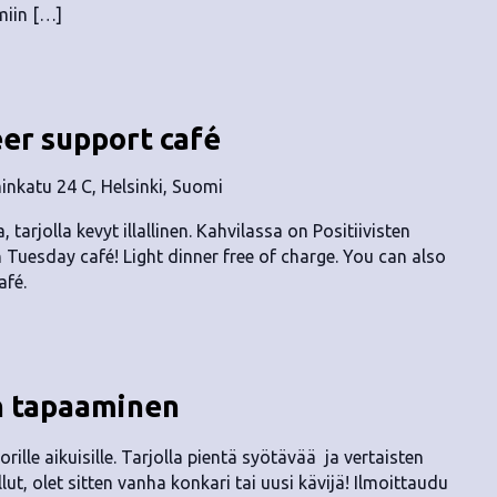
miin […]
eer support café
nkatu 24 C, Helsinki, Suomi
, tarjolla kevyt illallinen. Kahvilassa on Positiivisten
n Tuesday café! Light dinner free of charge. You can also
afé.
n tapaaminen
rille aikuisille. Tarjolla pientä syötävää ja vertaisten
lut, olet sitten vanha konkari tai uusi kävijä! Ilmoittaudu