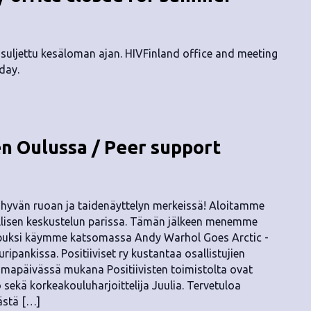
suljettu kesäloman ajan. HIVFinland office and meeting
day.
n Oulussa / Peer support
 hyvän ruoan ja taidenäyttelyn merkeissä! Aloitamme
uellisen keskustelun parissa. Tämän jälkeen menemme
opuksi käymme katsomassa Andy Warhol Goes Arctic -
ripankissa. Positiiviset ry kustantaa osallistujien
tumapäivässä mukana Positiivisten toimistolta ovat
 sekä korkeakouluharjoittelija Juulia. Tervetuloa
ästä […]