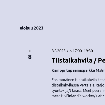
elokuu 2023
8.8.2023 klo 17:00
–
19:30
TI
8
Tiistaikahvila / P
Kamppi tapaamispaikka
Malmi
Ensimmäinen tiistaikahvila kesä
tiistaikahvilassa vertaisia, tarjo
työntekijä/t läsnä. Meet peers i
meet HivFinland's worker/s at c