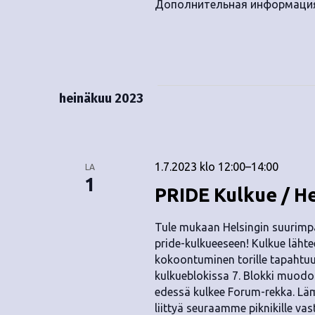
Дополнительная информация
heinäkuu 2023
1.7.2023 klo 12:00
–
14:00
LA
1
PRIDE Kulkue / He
Tule mukaan Helsingin suurim
pride-kulkueeseen! Kulkue lähte
kokoontuminen torille tapahtuu 
kulkueblokissa 7. Blokki muodos
edessä kulkee Forum-rekka. L
liittyä seuraamme piknikille v