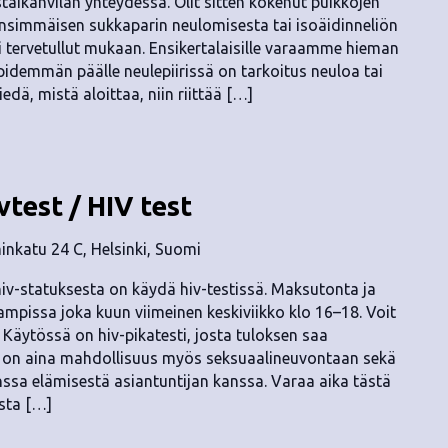
staikahvilan yhteydessä. Olit sitten kokenut puikkojen
t ensimmäisen sukkaparin neulomisesta tai isoäidinneliön
i tervetullut mukaan. Ensikertalaisille varaamme hieman
 pidemmän päälle neulepiirissä on tarkoitus neuloa tai
tiedä, mistä aloittaa, niin riittää […]
vtest / HIV test
nkatu 24 C, Helsinki, Suomi
v-statuksesta on käydä hiv-testissä. Maksutonta ja
mpissa joka kuun viimeinen keskiviikko klo 16–18. Voit
. Käytössä on hiv-pikatesti, josta tuloksen saa
ä on aina mahdollisuus myös seksuaalineuvontaan sekä
anssa elämisestä asiantuntijan kanssa. Varaa aika tästä
usta […]