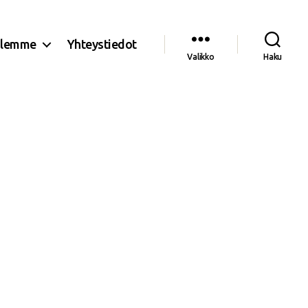
olemme
Yhteystiedot
Valikko
Haku