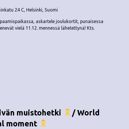
nkatu 24 C, Helsinki, Suomi
apaamispaikassa, askartele joulukortit, punaisessa
nevät vielä 11.12. mennessä lähetettynä! Kts.
ivän muistohetki
/ World
al moment