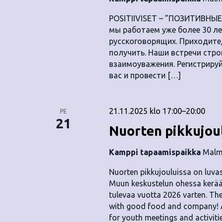
.
POSITIIVISET – ”ПОЗИТИВНЫЕ
мы работаем уже более 30 лет
русскоговорящих. Приходите
получить. Наши встречи стр
взаимоуважения. Регистрируй
вас и провести […]
21.11.2025 klo 17:00
–
20:00
PE
21
Nuorten pikkujou
Kamppi tapaamispaikka
Malmi
Nuorten pikkujouluissa on luvas
Muun keskustelun ohessa kerääm
tulevaa vuotta 2026 varten. The
with good food and company! Al
for youth meetings and activiti