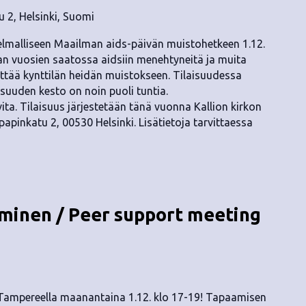
u 2, Helsinki, Suomi
nelmalliseen Maailman aids-päivän muistohetkeen 1.12.
aan vuosien saatossa aidsiin menehtyneitä ja muita
yttää kynttilän heidän muistokseen. Tilaisuudessa
isuuden kesto on noin puoli tuntia.
ita. Tilaisuus järjestetään tänä vuonna Kallion kirkon
papinkatu 2, 00530 Helsinki. Lisätietoja tarvittaessa
inen / Peer support meeting
 Tampereella maanantaina 1.12. klo 17-19! Tapaamisen