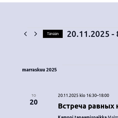
20.11.2025
 - 
Tänään
V
Tapahtumat
a
l
i
t
marraskuu 2025
s
e
p
ä
20.11.2025 klo 16:30
–
18:00
TO
i
20
Встреча равных 
v
ä
Kamppi tapaamispaikka
Malmi