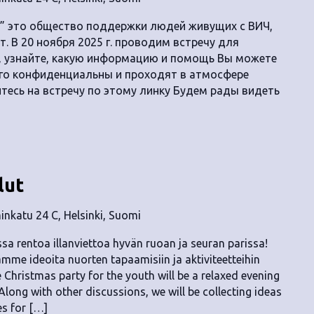
” это общество поддержки людей живущих с ВИЧ,
. В 20 ноября 2025 г. проводим встречу для
, узнайте, какую информацию и помощь Вы можете
ого конфиденциальны и проходят в атмосфере
тесь на встречу по этому линку Будем рады видеть
lut
nkatu 24 C, Helsinki, Suomi
sa rentoa illanviettoa hyvän ruoan ja seuran parissa!
me ideoita nuorten tapaamisiin ja aktiviteetteihin
 Christmas party for the youth will be a relaxed evening
ong with other discussions, we will be collecting ideas
es for […]