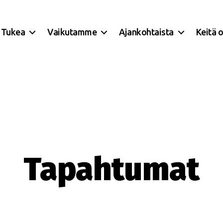
Tukea
Vaikutamme
Ajankohtaista
Keitä 
Tapahtumat