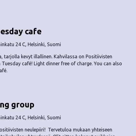
uesday cafe
nkatu 24 C, Helsinki, Suomi
, tarjolla kevyt illallinen. Kahvilassa on Positiivisten
n Tuesday café! Light dinner free of charge. You can also
afé.
ing group
nkatu 24 C, Helsinki, Suomi
ositiivisten neulepiiri! Tervetuloa mukaan yhteiseen