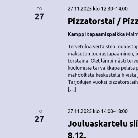
27.11.2025 klo 12:30
–
14:00
TO
27
Pizzatorstai / Piz
Kamppi tapaamispaikka
Malmi
Tervetuloa vertaisten lounastap
maksuton lounastapaaminen, jok
torstaina. Olet lämpimästi terv
kuulumisia tai vaikkapa pelata
mahdollista keskustella hivist
Tarjoilujen vuoksi pizzatorstai
[…]
27.11.2025 klo 14:00
–
18:00
TO
27
Jouluaskartelu si
8.12.