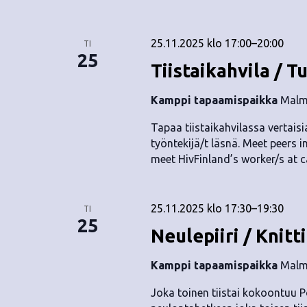
25.11.2025 klo 17:00
–
20:00
TI
25
Tiistaikahvila / T
Kamppi tapaamispaikka
Malmi
Tapaa tiistaikahvilassa vertaisia
työntekijä/t läsnä. Meet peers i
meet HivFinland’s worker/s at c
25.11.2025 klo 17:30
–
19:30
TI
25
Neulepiiri / Knitt
Kamppi tapaamispaikka
Malmi
Joka toinen tiistai kokoontuu P