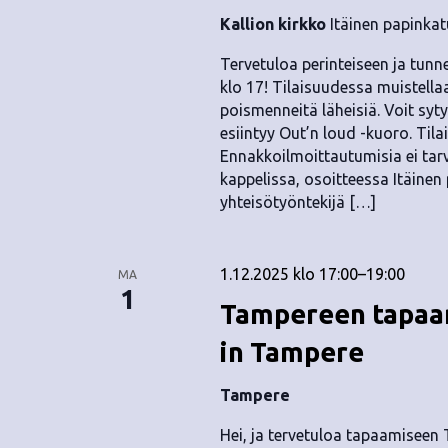
Kallion kirkko
Itäinen papinkat
Tervetuloa perinteiseen ja tun
klo 17! Tilaisuudessa muistell
poismenneitä läheisiä. Voit syt
esiintyy Out’n loud -kuoro. Tila
Ennakkoilmoittautumisia ei tarv
kappelissa, osoitteessa Itäinen 
yhteisötyöntekijä […]
1.12.2025 klo 17:00
–
19:00
MA
1
Tampereen tapaam
in Tampere
Tampere
Hei, ja tervetuloa tapaamiseen