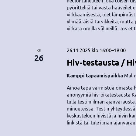
neulontahetkeen joka toisen tii
pyörittelijä tai vasta haaveile
virkkaamisesta, olet lämpimäst
ylimääräisiä tarvikkeita, mutta
virkata omilla välineillä. Jos et 
26.11.2025 klo 16:00
–
18:00
KE
26
Hiv-testausta / Hi
Kamppi tapaamispaikka
Malmi
Ainoa tapa varmistua omasta hi
anonyymiä hiv-pikatestausta Ka
tulla testiin ilman ajanvarausta
minuuteissa. Testin yhteydess
keskusteluun hivistä ja hivin k
linkistä tai tule ilman ajanvara