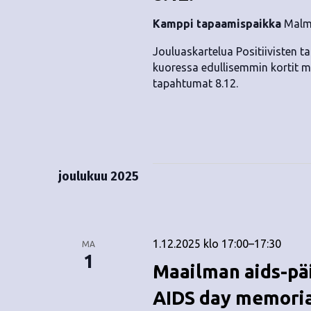
Kamppi tapaamispaikka
Malmi
Jouluaskartelua Positiivisten t
kuoressa edullisemmin kortit me
tapahtumat 8.12.
joulukuu 2025
1.12.2025 klo 17:00
–
17:30
MA
1
Maailman aids-pä
AIDS day memori