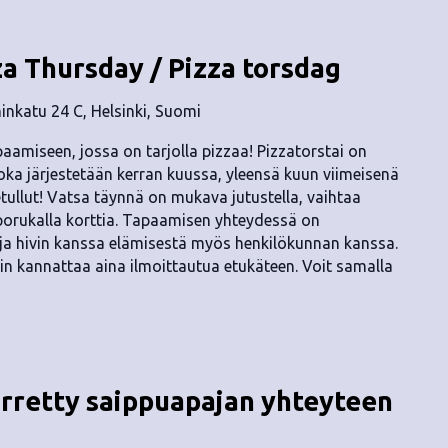
za Thursday / Pizza torsdag
nkatu 24 C, Helsinki, Suomi
aamiseen, jossa on tarjolla pizzaa! Pizzatorstai on
a järjestetään kerran kuussa, yleensä kuun viimeisenä
etullut! Vatsa täynnä on mukava jutustella, vaihtaa
 porukalla korttia. Tapaamisen yhteydessä on
ä ja hivin kanssa elämisestä myös henkilökunnan kanssa.
hin kannattaa aina ilmoittautua etukäteen. Voit samalla
irretty saippuapajan yhteyteen