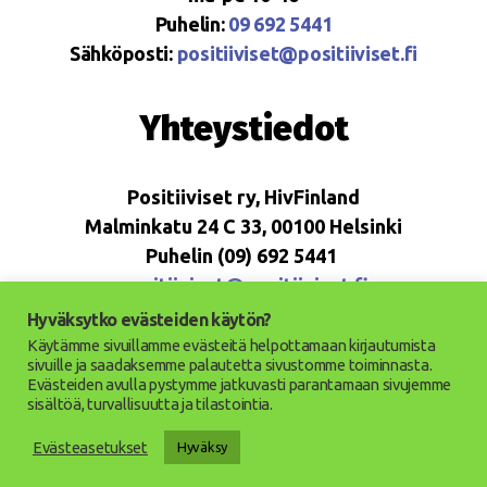
Puhelin:
09 692 5441
Sähköposti:
positiiviset@positiiviset.fi
Yhteystiedot
Positiiviset ry, HivFinland
Malminkatu 24 C 33, 00100 Helsinki
Puhelin (09) 692 5441
positiiviset@positiiviset.fi
Hyväksytko evästeiden käytön?
Käytämme sivuillamme evästeitä helpottamaan kirjautumista
sivuille ja saadaksemme palautetta sivustomme toiminnasta.
Evästeiden avulla pystymme jatkuvasti parantamaan sivujemme
© 2026
Positiiviset ry
Вверх
↑
sisältöä, turvallisuutta ja tilastointia.
Saavutettavuusseloste
Evästeasetukset
Hyväksy
Tietosuojaseloste