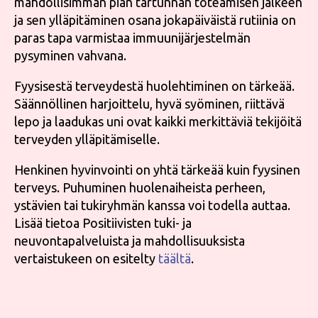
mahdollisimman pian tartunnan toteamisen jälkeen
ja sen ylläpitäminen osana jokapäiväistä rutiinia on
paras tapa varmistaa immuunijärjestelmän
pysyminen vahvana.
Fyysisestä terveydestä huolehtiminen on tärkeää.
Säännöllinen harjoittelu, hyvä syöminen, riittävä
lepo ja laadukas uni ovat kaikki merkittäviä tekijöitä
terveyden ylläpitämiselle.
Henkinen hyvinvointi on yhtä tärkeää kuin fyysinen
terveys. Puhuminen huolenaiheista perheen,
ystävien tai tukiryhmän kanssa voi todella auttaa.
Lisää tietoa Positiivisten tuki- ja
neuvontapalveluista ja mahdollisuuksista
vertaistukeen on esitelty
täältä
.