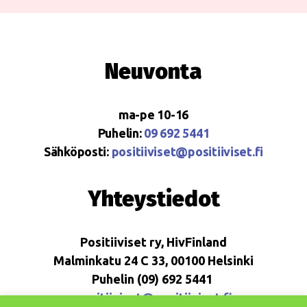
Neuvonta
ma-pe 10-16
Puhelin:
09 692 5441
Sähköposti:
positiiviset@positiiviset.fi
Yhteystiedot
Positiiviset ry, HivFinland
Malminkatu 24 C 33, 00100 Helsinki
Puhelin (09) 692 5441
positiiviset@positiiviset.fi