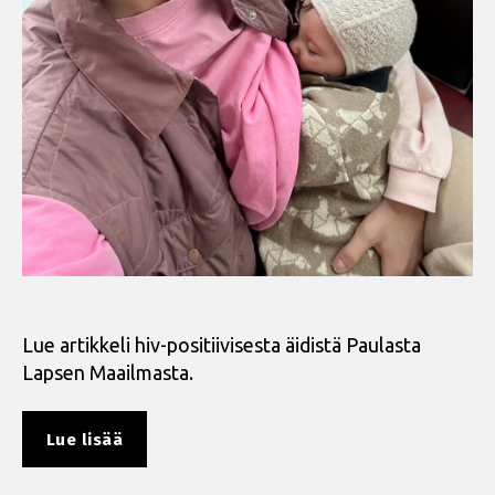
Lue artikkeli hiv-positiivisesta äidistä Paulasta
Lapsen Maailmasta.
”Hiv
Lue lisää
ei
estänyt