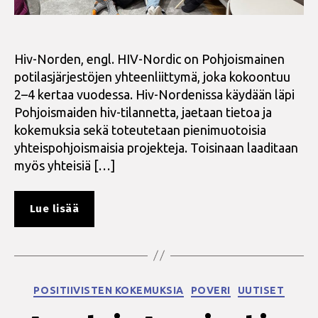
Hiv-Norden, engl. HIV-Nordic on Pohjoismainen
potilasjärjestöjen yhteenliittymä, joka kokoontuu
2–4 kertaa vuodessa. Hiv-Nordenissa käydään läpi
Pohjoismaiden hiv-tilannetta, jaetaan tietoa ja
kokemuksia sekä toteutetaan pienimuotoisia
yhteispohjoismaisia projekteja. Toisinaan laaditaan
myös yhteisiä […]
”Päiväkirjamerkintöjä
Lue lisää
Hiv-
Nordicin
vuosikokouksesta
Helsingissä”
Kategoriat
POSITIIVISTEN KOKEMUKSIA
POVERI
UUTISET