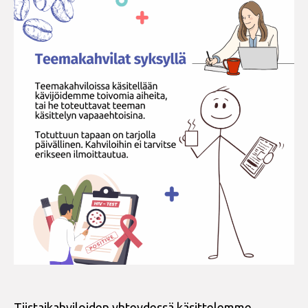
Tiistaikahviloiden yhteydessä käsittelemme