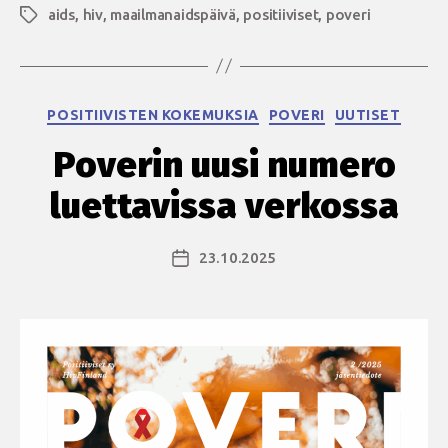
aids
,
hiv
,
maailmanaidspäivä
erikoisjulkaisu
,
positiiviset
,
poveri
Avainsanat
nyt
luettavissa”
Kategoriat
POSITIIVISTEN KOKEMUKSIA
POVERI
UUTISET
Poverin uusi numero
luettavissa verkossa
23.10.2025
Julkaisupäivämäärä