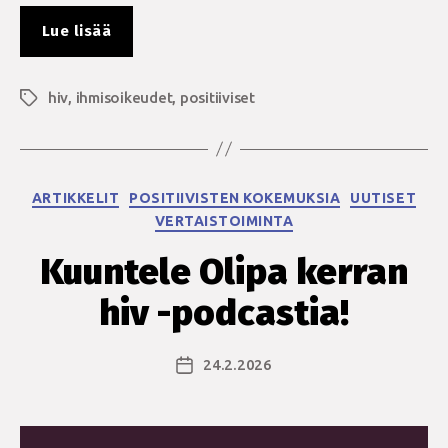
”Nordic
Lue lisää
HIV
Preparedness
hiv
,
ihmisoikeudet
Project
,
positiiviset
Avainsanat
2026
–
vastaa
Kategoriat
ARTIKKELIT
POSITIIVISTEN KOKEMUKSIA
UUTISET
kyselyyn! ”
VERTAISTOIMINTA
Kuuntele Olipa kerran
hiv -podcastia!
24.2.2026
Julkaisupäivämäärä