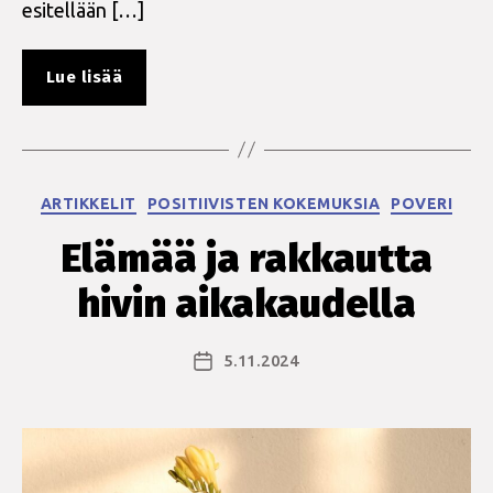
esitellään […]
”Hiv
Lue lisää
ja
ikääntyminen
–
mitä
Kategoriat
ARTIKKELIT
POSITIIVISTEN KOKEMUKSIA
POVERI
haluat
tietää?”
Elämää ja rakkautta
hivin aikakaudella
5.11.2024
Julkaisupäivämäärä