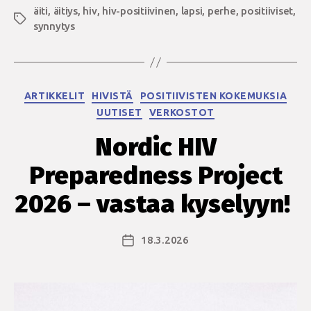
äiti
,
äitiys
,
hiv
äitiyttä”
,
hiv-positiivinen
,
lapsi
,
perhe
,
positiiviset
,
Avainsanat
synnytys
Kategoriat
ARTIKKELIT
HIVISTÄ
POSITIIVISTEN KOKEMUKSIA
UUTISET
VERKOSTOT
Nordic HIV
Preparedness Project
2026 – vastaa kyselyyn!
18.3.2026
Julkaisupäivämäärä