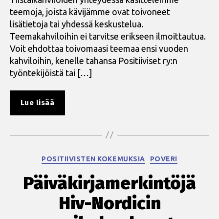
teemoja, joista kävijämme ovat toivoneet
lisätietoja tai yhdessä keskustelua.
Teemakahviloihin ei tarvitse erikseen ilmoittautua.
Voit ehdottaa toivomaasi teemaa ensi vuoden
kahviloihin, kenelle tahansa Positiiviset ry:n
työntekijöistä tai […]
”Teemakahvilat,
Lue lisää
syksy
2025”
Kategoriat
POSITIIVISTEN KOKEMUKSIA
POVERI
Päiväkirjamerkintöjä
Hiv-Nordicin