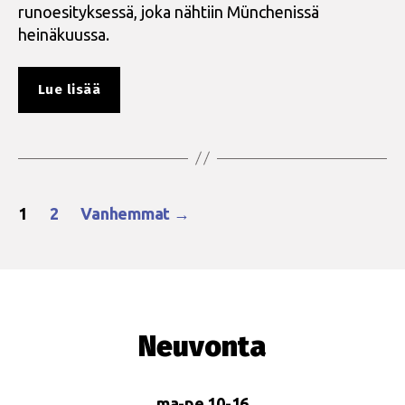
runoesityksessä, joka nähtiin Münchenissä
heinäkuussa.
”Elämää
Lue lisää
ja
rakkautta
hivin
aikakaudella”
Artikkelien
1
2
Vanhemmat
→
sivutus
Neuvonta
ma-pe 10-16