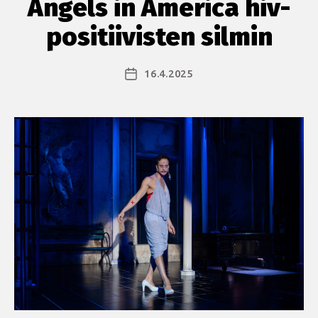
Angels in America hiv-
positiivisten silmin
16.4.2025
Julkaisupäivämäärä