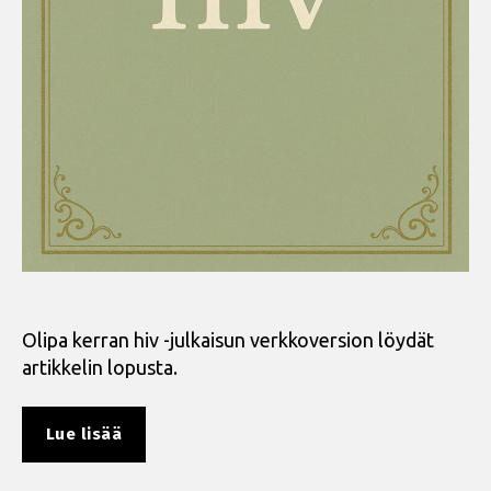
Olipa kerran hiv -julkaisun verkkoversion löydät
artikkelin lopusta.
”Maailman
Lue lisää
aids-
päivän