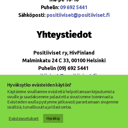
Puhelin:
09 692 5441
Sähköposti:
positiiviset@positiiviset.fi
Yhteystiedot
Positiiviset ry, HivFinland
Malminkatu 24 C 33, 00100 Helsinki
Puhelin (09) 692 5441
positiiviset@positiiviset.fi
Hyväksytko evästeiden käytön?
Käytämme sivuillamme evästeitä helpottamaan kirjautumista
sivuille ja saadaksemme palautetta sivustomme toiminnasta.
Evästeiden avulla pystymme jatkuvasti parantamaan sivujemme
© 2026
Positiiviset ry
Ylös
↑
sisältöä, turvallisuutta ja tilastointia.
Saavutettavuusseloste
Evästeasetukset
Hyväksy
Tietosuojaseloste