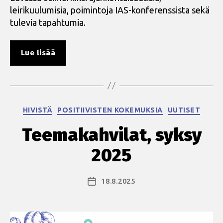
leirikuulumisia, poimintoja IAS-konferenssista sekä
tulevia tapahtumia.
”Poverin
Lue lisää
uusi
numero
luettavissa
verkossa”
Kategoriat
HIVISTÄ
POSITIIVISTEN KOKEMUKSIA
UUTISET
Teemakahvilat, syksy
2025
18.8.2025
Julkaisupäivämäärä