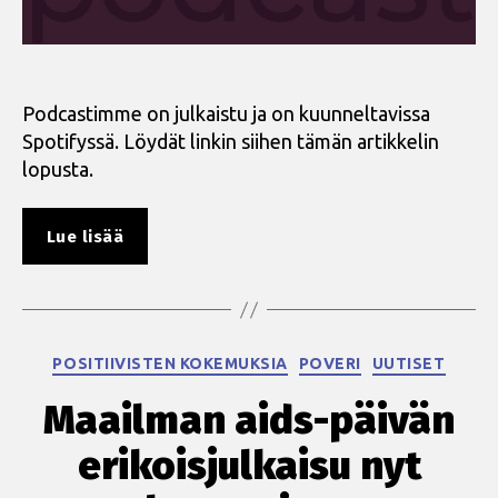
Podcastimme on julkaistu ja on kuunneltavissa
Spotifyssä. Löydät linkin siihen tämän artikkelin
lopusta.
”Kuuntele
Lue lisää
Olipa
kerran
hiv
-
Kategoriat
POSITIIVISTEN KOKEMUKSIA
POVERI
UUTISET
podcastia!”
Maailman aids-päivän
erikoisjulkaisu nyt