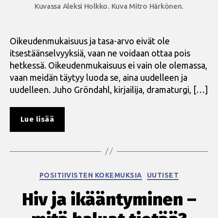
Kuvassa Aleksi Holkko. Kuva Mitro Härkönen.
Oikeudenmukaisuus ja tasa-arvo eivät ole
itsestäänselvyyksiä, vaan ne voidaan ottaa pois
hetkessä. Oikeudenmukaisuus ei vain ole olemassa,
vaan meidän täytyy luoda se, aina uudelleen ja
uudelleen. Juho Gröndahl, kirjailija, dramaturgi, […]
”Angels
Lue lisää
in
America
hiv-
positiivisten
Kategoriat
POSITIIVISTEN KOKEMUKSIA
UUTISET
silmin”
Hiv ja ikääntyminen –