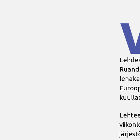
Lehdes
Ruanda
lenaka
Euroop
kuulla
Lehtee
viikon
järjes