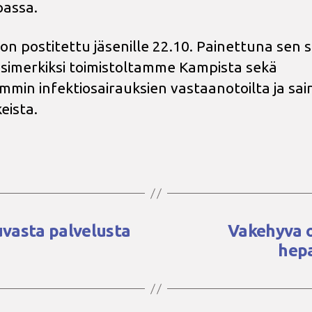
assa.
 on postitettu jäsenille 22.10. Painettuna sen 
simerkiksi toimistoltamme Kampista sekä
min infektiosairauksien vastaanotoilta ja sai
eista.
kkuvasta palvelusta
Vakehyva o
hepa