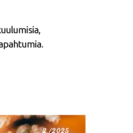
kuulumisia,
tapahtumia.