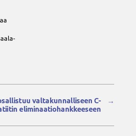
saa
raala-
sallistuu valtakunnalliseen C-
→
tiitin eliminaatiohankkeeseen