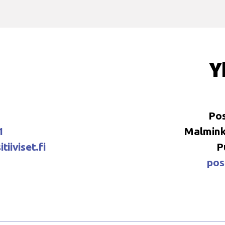
Y
Pos
1
Malminka
tiiviset.fi
P
posi