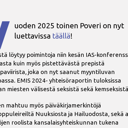
V
uoden 2025 toinen Poveri on nyt
luettavissa
täällä
!
tä löytyy poimintoja niin kesän IAS-konferenss
sta kuin myös pistettävästä prepistä
paviirista, joka on nyt saanut myyntiluvan
assa. EMIS 2024- yhteisöraportin tuloksissa
an miesten välisestä seksistä sekä kemseksistä
n mahtuu myös päiväkirjamerkintöjä
loppuleireiltä Nuuksiosta ja Hailuodosta, sekä 
töjen roolista kansalaisyhteiskunnan tukena