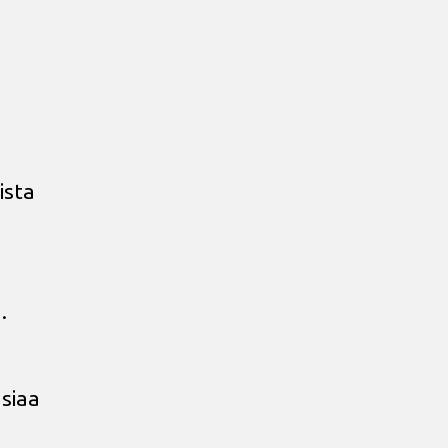
ista
.
asiaa