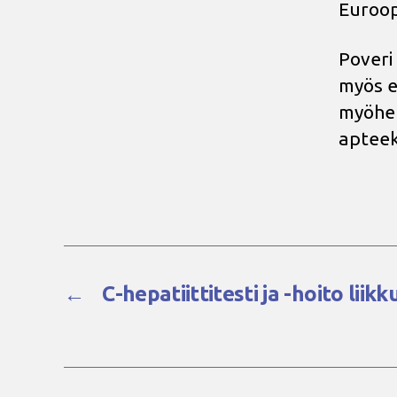
Euroop
Poveri
myös e
myöhem
apteek
←
C-hepatiittitesti ja -hoito lii