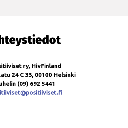
hteystiedot
itiiviset ry, HivFinland
tu 24 C 33, 00100 Helsinki
uhelin (09) 692 5441
tiiviset@positiiviset.fi