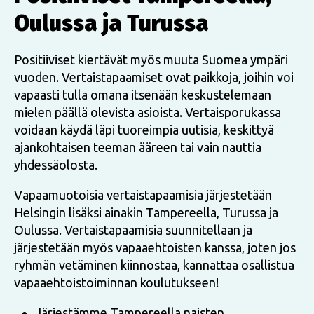
Oulussa ja Turussa
Positiiviset kiertävät myös muuta Suomea ympäri
vuoden. Vertaistapaamiset ovat paikkoja, joihin voi
vapaasti tulla omana itsenään keskustelemaan
mielen päällä olevista asioista. Vertaisporukassa
voidaan käydä läpi tuoreimpia uutisia, keskittyä
ajankohtaisen teeman ääreen tai vain nauttia
yhdessäolosta.
Vapaamuotoisia vertaistapaamisia järjestetään
Helsingin lisäksi ainakin Tampereella, Turussa ja
Oulussa. Vertaistapaamisia suunnitellaan ja
järjestetään myös vapaaehtoisten kanssa, joten jos
ryhmän vetäminen kiinnostaa, kannattaa osallistua
vapaaehtoistoiminnan koulutukseen!
Järjestämme Tampereella naisten