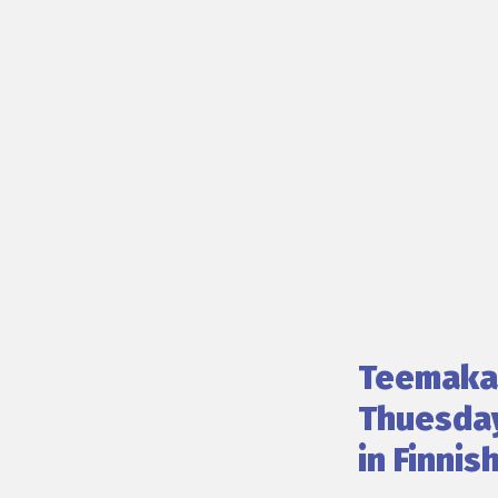
Teemakah
Thuesday
in Finnis