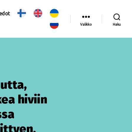
iedot
Valikko
Haku
utta,
kea hiviin
ssa
ittyen.