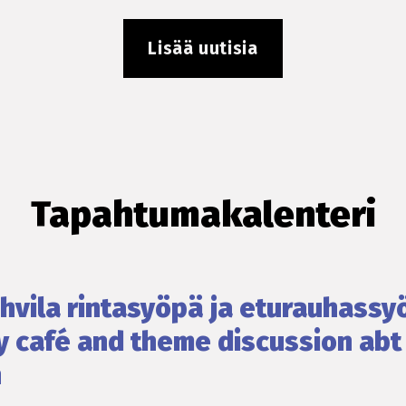
Lisää uutisia
Tapahtumakalenteri
vila rintasyöpä ja eturauhassy
 café and theme discussion abt
h