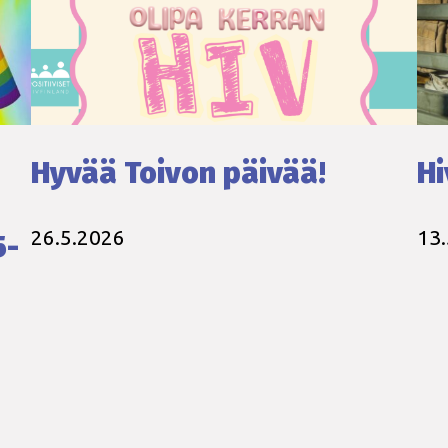
Hyvää Toivon päivää!
Hi
26.5.2026
13
5-