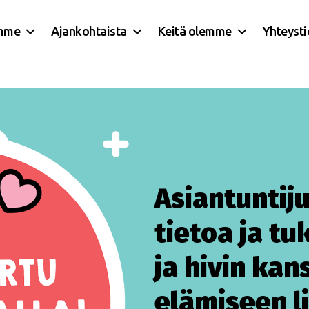
mme
Ajankohtaista
Keitä olemme
Yhteyst
Asiantuntiju
tietoa ja tu
ja hivin kan
elämiseen li