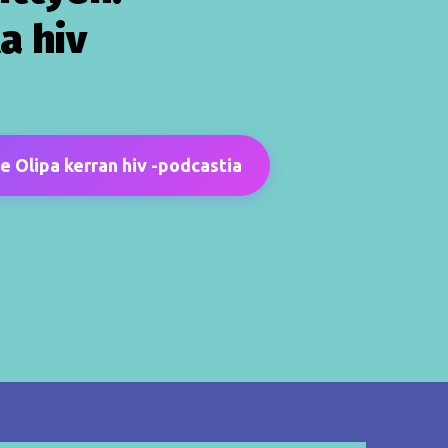
ta hiv
e Olipa kerran hiv -podcastia