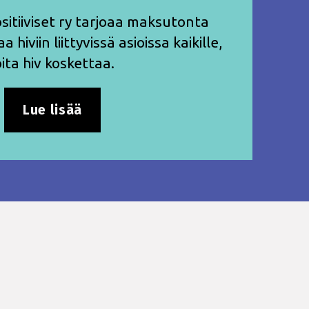
ositiiviset ry tarjoaa maksutonta
hiviin liittyvissä asioissa kaikille,
oita hiv koskettaa.
Lue lisää