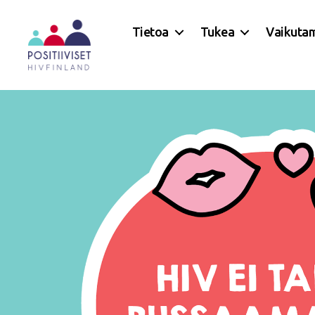
Tietoa
Tukea
Vaikuta
Positiiviset
ry