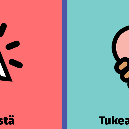
stä
Tukea