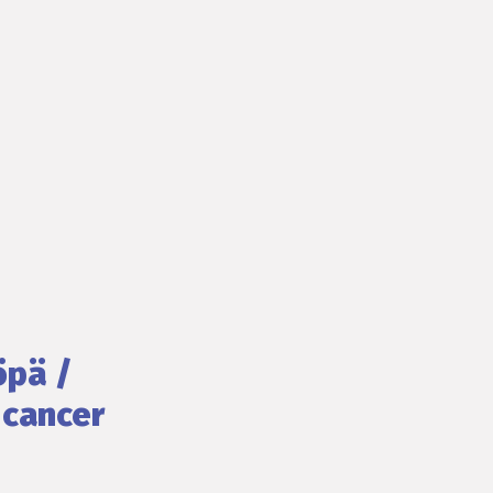
öpä /
 cancer