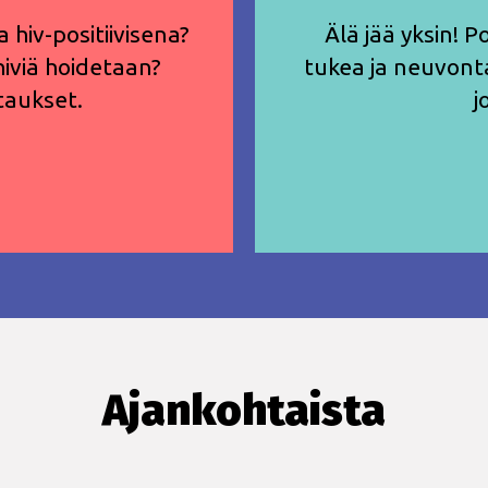
 hiv-positiivisena?
Älä jää yksin! P
iviä hoidetaan?
tukea ja neuvontaa 
taukset.
j
Ajankohtaista