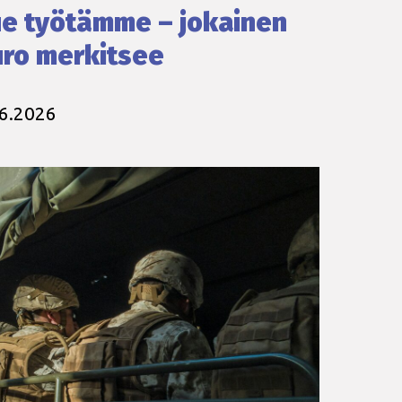
e työtämme – jokainen
ro merkitsee
.6.2026