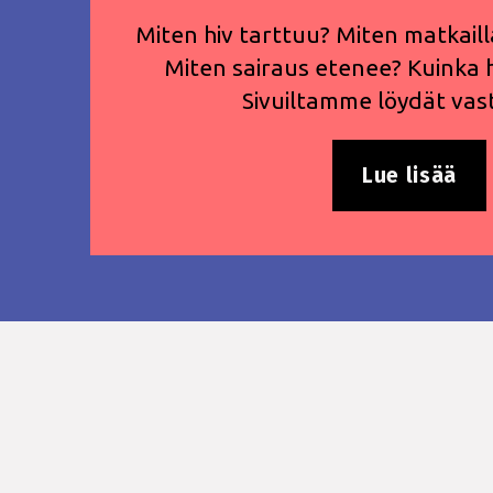
Miten hiv tarttuu? Miten matkailla
Miten sairaus etenee? Kuinka h
Sivuiltamme löydät vas
Lue lisää