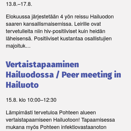
13.8.
–
17.8.
Elokuussa järjestetään 4 yön reissu Hailuodon
saaren kansallismaisemissa. Leirille ovat
tervetulleita niin hiv-positiiviset kuin heidän
läheisensä. Positiiviset kustantaa osallistujien
majoituk…
Vertaistapaaminen
Hailuodossa / Peer meeting in
Hailuoto
15.8. klo 10:00
–
12:30
Lämpimästi tervetuloa Pohteen alueen
vertaistapaamiseen Hailuotoon! Tapaamisessa
mukana myös Pohteen infektiovastaanoton