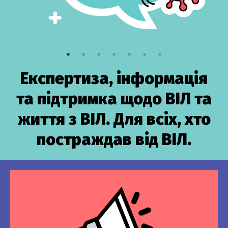
Експертиза, інформація
та підтримка щодо ВІЛ та
життя з ВІЛ. Для всіх, хто
постраждав від ВІЛ.