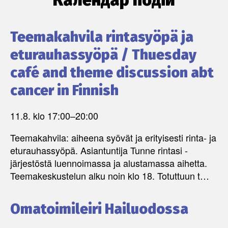
Teemakahvila rintasyöpä ja
eturauhassyöpä / Thuesday
café and theme discussion abt
cancer in Finnish
11.8. klo 17:00
–
20:00
Teemakahvila: aiheena syövät ja erityisesti rinta- ja
eturauhassyöpä. Asiantuntija Tunne rintasi -
järjestöstä luennoimassa ja alustamassa aihetta.
Teemakeskustelun alku noin klo 18. Totuttuun t…
Omatoimileiri Hailuodossa