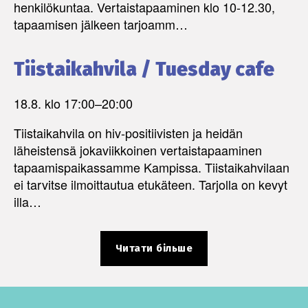
henkilökuntaa. Vertaistapaaminen klo 10-12.30,
tapaamisen jälkeen tarjoamm…
Tiistaikahvila / Tuesday cafe
18.8. klo 17:00
–
20:00
Tiistaikahvila on hiv-positiivisten ja heidän
läheistensä jokaviikkoinen vertaistapaaminen
tapaamispaikassamme Kampissa. Tiistaikahvilaan
ei tarvitse ilmoittautua etukäteen. Tarjolla on kevyt
illa…
Читати більше