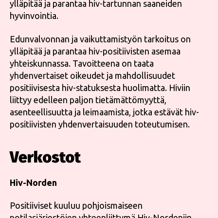
ylläpitää ja parantaa hiv-tartunnan saaneiden
hyvinvointia.
Edunvalvonnan ja vaikuttamistyön tarkoitus on
ylläpitää ja parantaa hiv-positiivisten asemaa
yhteiskunnassa. Tavoitteena on taata
yhdenvertaiset oikeudet ja mahdollisuudet
positiivisesta hiv-statuksesta huolimatta. Hiviin
liittyy edelleen paljon tietämättömyyttä,
asenteellisuutta ja leimaamista, jotka estävät hiv-
positiivisten yhdenvertaisuuden toteutumisen.
Verkostot
Hiv-Norden
Positiiviset kuuluu pohjoismaiseen
potilasjärjestöjen yhteenliittymä Hiv-Nordeniin.