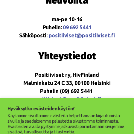
Neuvonta
ma-pe 10-16
Puhelin:
09 692 5441
Sähköposti:
positiiviset@positiiviset.fi
Yhteystiedot
Positiiviset ry, HivFinland
Malminkatu 24 C 33, 00100 Helsinki
Puhelin (09) 692 5441
positiiviset@positiiviset.fi
Hyväksytko evästeiden käytön?
Käytämme sivuillamme evästeitä helpottamaan kirjautumista
sivuille ja saadaksemme palautetta sivustomme toiminnasta.
Evästeiden avulla pystymme jatkuvasti parantamaan sivujemme
© 2026
Positiiviset ry
Ylös
↑
sisältöä, turvallisuutta ja tilastointia.