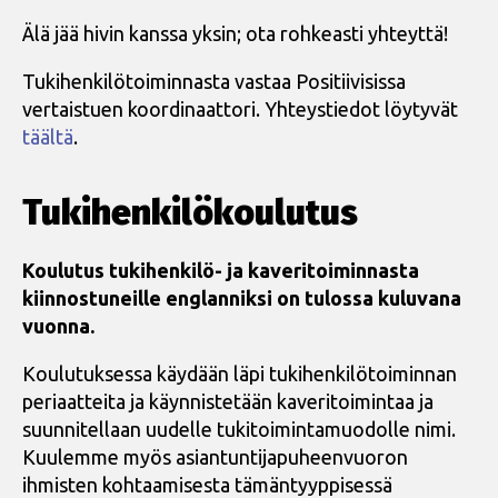
Älä jää hivin kanssa yksin; ota rohkeasti yhteyttä!
Tukihenkilötoiminnasta vastaa Positiivisissa
vertaistuen koordinaattori. Yhteystiedot löytyvät
täältä
.
Tukihenkilökoulutus
Koulutus tukihenkilö- ja kaveritoiminnasta
kiinnostuneille englanniksi on tulossa kuluvana
vuonna.
Koulutuksessa käydään läpi tukihenkilötoiminnan
periaatteita ja käynnistetään kaveritoimintaa ja
suunnitellaan uudelle tukitoimintamuodolle nimi.
Kuulemme myös asiantuntijapuheenvuoron
ihmisten kohtaamisesta tämäntyyppisessä