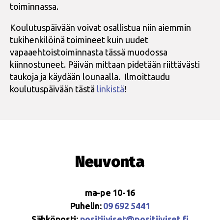
toiminnassa.
Koulutuspäivään voivat osallistua niin aiemmin
tukihenkilöinä toimineet kuin uudet
vapaaehtoistoiminnasta tässä muodossa
kiinnostuneet. Päivän mittaan pidetään riittävästi
taukoja ja käydään lounaalla. Ilmoittaudu
koulutuspäivään tästä
linkistä
!
Neuvonta
ma-pe 10-16
Puhelin:
09 692 5441
Sähköposti:
positiiviset@positiiviset.fi