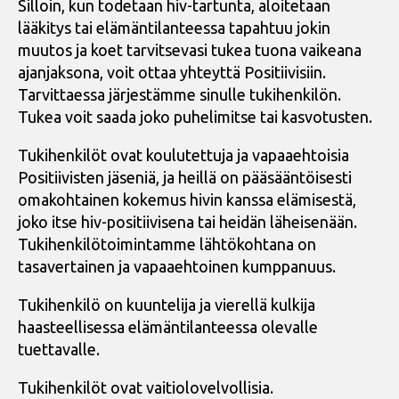
Silloin, kun todetaan hiv-tartunta, aloitetaan
lääkitys tai elämäntilanteessa tapahtuu jokin
muutos ja koet tarvitsevasi tukea tuona vaikeana
ajanjaksona, voit ottaa yhteyttä Positiivisiin.
Tarvittaessa järjestämme sinulle tukihenkilön.
Tukea voit saada joko puhelimitse tai kasvotusten.
Tukihenkilöt ovat koulutettuja ja vapaaehtoisia
Positiivisten jäseniä, ja heillä on pääsääntöisesti
omakohtainen kokemus hivin kanssa elämisestä,
joko itse hiv-positiivisena tai heidän läheisenään.
Tukihenkilötoimintamme lähtökohtana on
tasavertainen ja vapaaehtoinen kumppanuus.
Tukihenkilö on kuuntelija ja vierellä kulkija
haasteellisessa elämäntilanteessa olevalle
tuettavalle.
Tukihenkilöt ovat vaitiolovelvollisia.