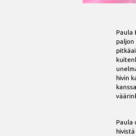
Paula E
paljon
pitkäa
kuiten
unelma
hivin 
kanssa,
väärink
Paula 
hivistä