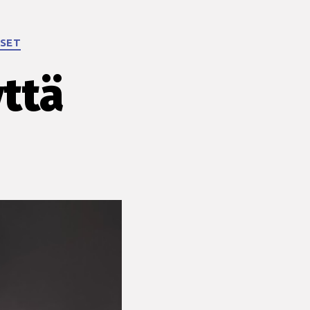
ISET
yttä