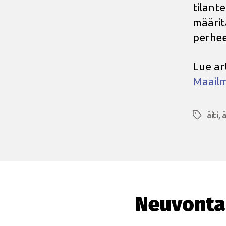
tilant
määrit
perhee
Lue ar
Maail
äiti
,
ä
Avainsan
Neuvonta