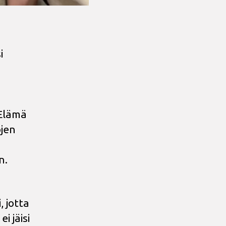
i
 Elämä
ojen
n.
 jotta
i jäisi