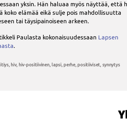
eessaan yksin. Hän haluaa myös näyttää, että hi
ä koko elämää eikä sulje pois mahdollisuutta
seen tai täysipainoiseen arkeen.
tikkeli Paulasta kokonaisuudessaan
Lapsen
masta
.
itiys
,
hiv
,
hiv-positiivinen
,
lapsi
,
perhe
,
positiiviset
,
synnytys
at
Y