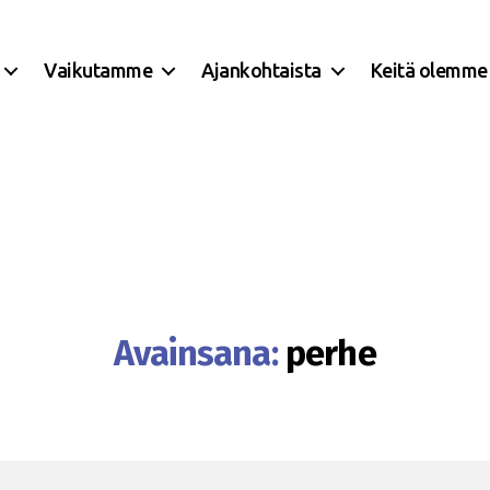
Vaikutamme
Ajankohtaista
Keitä olemme
Avainsana:
perhe