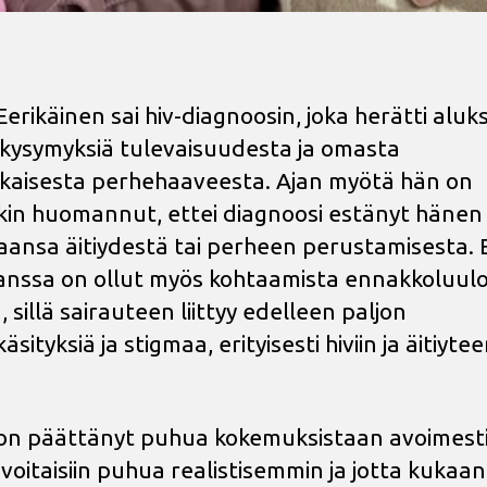
erikäinen sai hiv-diagnoosin, joka herätti aluks
 kysymyksiä tulevaisuudesta ja omasta
ikaisesta perhehaaveesta. Ajan myötä hän on
kin huomannut, ettei diagnoosi estänyt hänen
ansa äitiydestä tai perheen perustamisesta.
kanssa on ollut myös kohtaamista ennakkoluul
 sillä sairauteen liittyy edelleen paljon
äsityksiä ja stigmaa, erityisesti hiviin ja äitiytee
on päättänyt puhua kokemuksistaan avoimesti,
 voitaisiin puhua realistisemmin ja jotta kukaan e