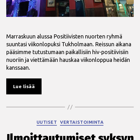
Marraskuun alussa Positiivisten nuorten ryhmä
suuntasi viikonlopuksi Tukholmaan. Reissun aikana
pääsimme tutustumaan paikallisiin hiv-positiivisiin
nuoriin ja viettämään hauskaa viikonloppua heidän
kanssaan.
”Nuorten
Lue lisää
mieleenpainuva
matka
Tukholmaan”
Kategoriat
UUTISET
VERTAISTOIMINTA
Ilmoittautumiset syksyn