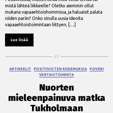
mistä lähteä liikkeelle? Oletko aiemmin ollut
mukana vapaaehtoishommissa, ja haluaisit palata
niiden pariin? Onko sinulla uusia ideoita
vapaaehtoistoimintaan liittyen, […]
”Tervetuloa
Lue lisää
vapaaehtoispäiville!”
Kategoriat
ARTIKKELIT
POSITIIVISTEN KOKEMUKSIA
POVERI
VERTAISTOIMINTA
Nuorten
mieleenpainuva matka
Tukholmaan