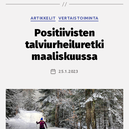
aukeavat
perjantaina
Kategoriat
ARTIKKELIT
VERTAISTOIMINTA
1.9.2023”
Positiivisten
talviurheiluretki
maaliskuussa
25.1.2023
Julkaisupäivämäärä