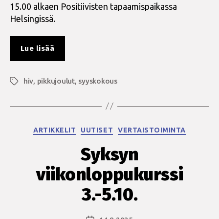
15.00 alkaen Positiivisten tapaamispaikassa
Helsingissä.
”Syyskokous
Lue lisää
ja
pikkujoulut
hiv
,
pikkujoulut
15.11.”
,
syyskokous
Avainsanat
Kategoriat
ARTIKKELIT
UUTISET
VERTAISTOIMINTA
Syksyn
viikonloppukurssi
3.-5.10.