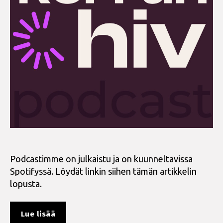
Podcastimme on julkaistu ja on kuunneltavissa
Spotifyssä. Löydät linkin siihen tämän artikkelin
lopusta.
”Kuuntele
Lue lisää
Olipa