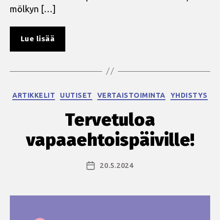
mölkyn […]
”Positiivisten
Lue lisää
viikonloppukurssi
18.-20.10.”
Kategoriat
ARTIKKELIT
UUTISET
VERTAISTOIMINTA
YHDISTYS
Tervetuloa
vapaaehtoispäiville!
20.5.2024
Julkaisupäivämäärä