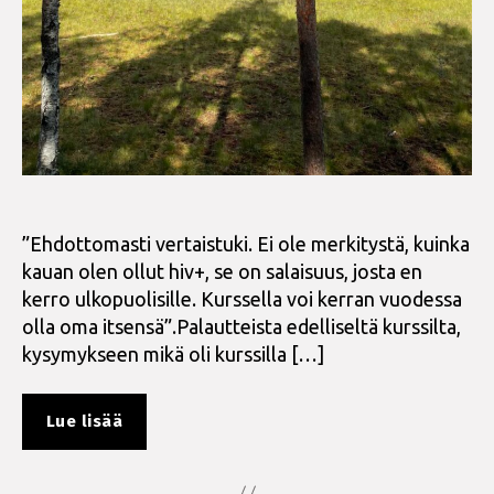
”Ehdottomasti vertaistuki. Ei ole merkitystä, kuinka
kauan olen ollut hiv+, se on salaisuus, josta en
kerro ulkopuolisille. Kurssella voi kerran vuodessa
olla oma itsensä”.Palautteista edelliseltä kurssilta,
kysymykseen mikä oli kurssilla […]
”Syksyn
Lue lisää
viikonloppukurssi
3.-5.10.”