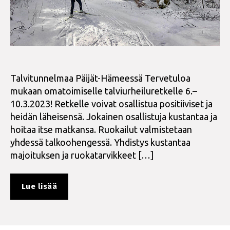
Talvitunnelmaa Päijät-Hämeessä Tervetuloa
mukaan omatoimiselle talviurheiluretkelle 6.–
10.3.2023! Retkelle voivat osallistua positiiviset ja
heidän läheisensä. Jokainen osallistuja kustantaa ja
hoitaa itse matkansa. Ruokailut valmistetaan
yhdessä talkoohengessä. Yhdistys kustantaa
majoituksen ja ruokatarvikkeet […]
”Positiivisten
Lue lisää
talviurheiluretki
maaliskuussa”