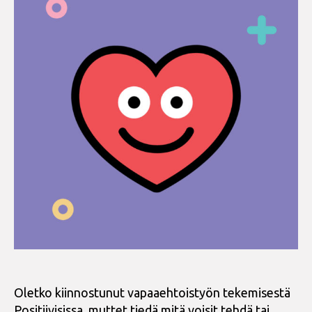
Oletko kiinnostunut vapaaehtoistyön tekemisestä
Positiivisissa, muttet tiedä mitä voisit tehdä tai