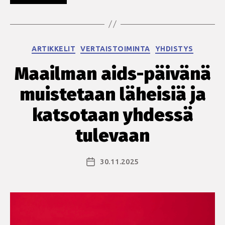
kerran
hiv
-
Kategoriat
ARTIKKELIT
VERTAISTOIMINTA
YHDISTYS
podcastia!”
Maailman aids-päivänä
muistetaan läheisiä ja
katsotaan yhdessä
tulevaan
30.11.2025
Julkaisupäivämäärä