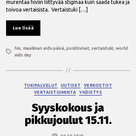
murentaa hiviin liittyvää stigmaa kuin saada tukea ja
toivoa vertaisista. Vertaistuki […]
”Maailman
Lue lisää
aids-
päivänä
hiv
,
maailman aids-päivä
muistetaan
,
positiiviset
,
vertaistuki
,
world
Avainsanat
aids day
läheisiä
ja
katsotaan
yhdessä
Kategoriat
TUKIPALVELUT
UUTISET
VERKOSTOT
tulevaan”
VERTAISTOIMINTA
YHDISTYS
Syyskokous ja
pikkujoulut 15.11.
30.10.2025