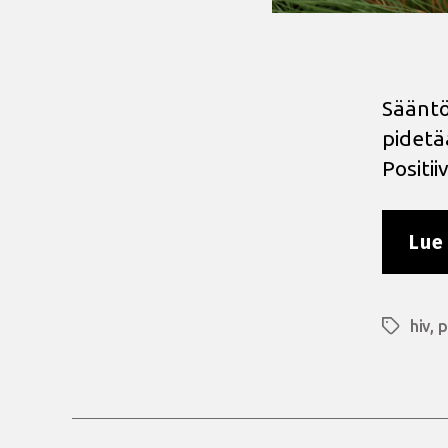
Sääntö
pidetä
Positi
Lue 
hiv
,
p
Avainsan