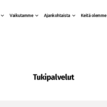
Vaikutamme
Ajankohtaista
Keitä olemme
Tukipalvelut