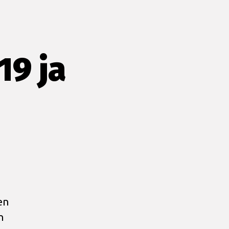
19 ja
en
n