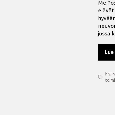
Me Pos
elävät
hyvään
neuvont
jossa 
Lue 
hiv
,
h
Avainsan
toim