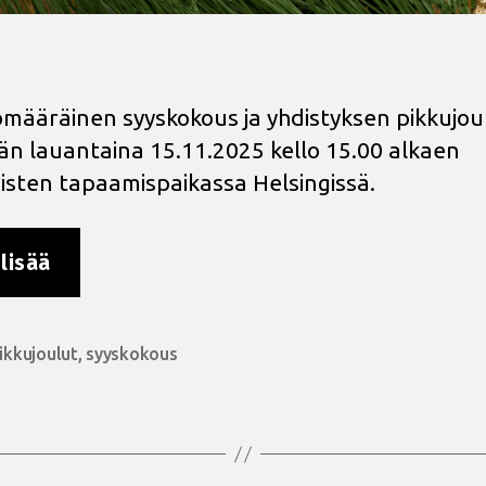
määräinen syyskokous ja yhdistyksen pikkujou
än lauantaina 15.11.2025 kello 15.00 alkaen
ivisten tapaamispaikassa Helsingissä.
”Syyskokous
lisää
ja
pikkujoulut
15.11.”
ikkujoulut
,
syyskokous
at