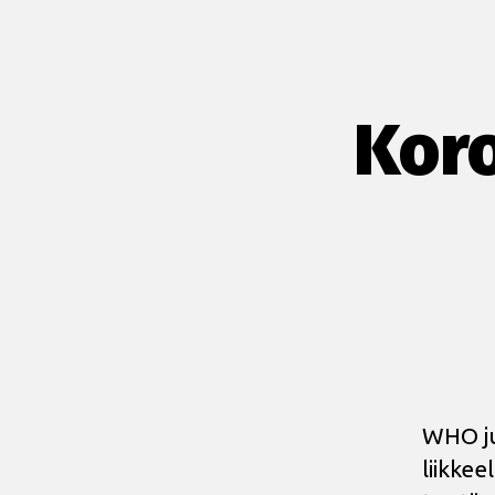
Koro
WHO ju
liikke