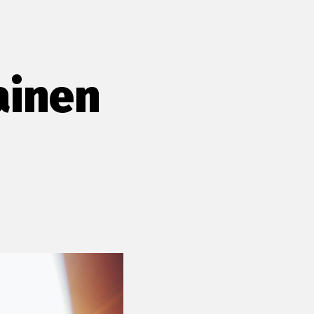
ainen
e