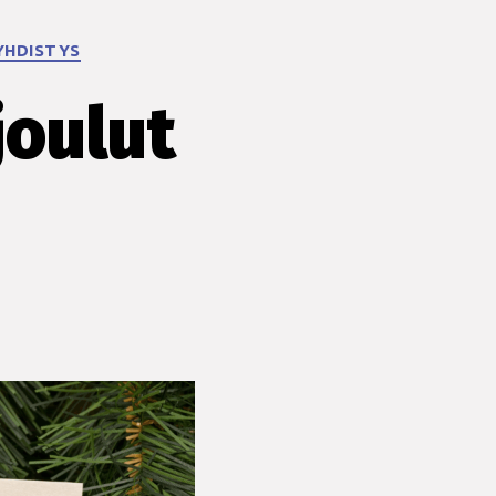
YHDISTYS
joulut