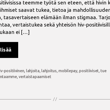
itiivisissa teemme työtä sen eteen, että hivin
 ihmiset saavat tukea, tietoa ja mahdollisuude
, tasavertaiseen elämään ilman stigmaa. Tar
aa, vertaistukea sekä yhteisön hiv-positiivisill
kukaan ei […]
”Tue
lisää
työtämme
–
jokainen
iv-positiivinen
,
lahjoita
,
lahjoitus
,
mobilepay
,
positiiviset
,
tue
at
euro
intaamme
,
vertaistapaamiset
merkitsee”