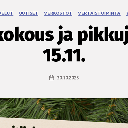
Kategoriat
VELUT
UUTISET
VERKOSTOT
VERTAISTOIMINTA
okous ja pikku
15.11.
30.10.2025
Julkaisupäivämäärä