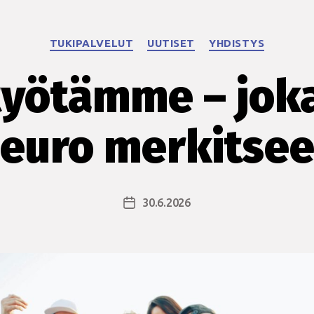
Kategoriat
TUKIPALVELUT
UUTISET
YHDISTYS
työtämme – jok
euro merkitse
30.6.2026
Julkaisupäivämäärä