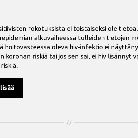
itiivisten rokotuksista ei toistaiseksi ole tietoa.
epidemian alkuvaiheessa tulleiden tietojen 
ä hoitovasteessa oleva hiv-infektio ei näyttäny
n koronan riskiä tai jos sen sai, ei hiv lisännyt
riskiä.
”Koronarokotukset
lisää
hiv-
positiivisille”