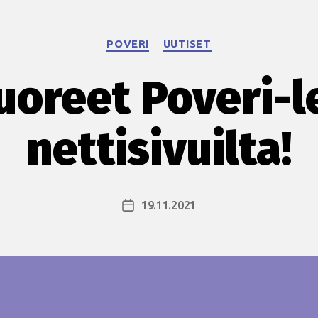
Kategoriat
POVERI
UUTISET
uoreet Poveri-
nettisivuilta!
19.11.2021
Julkaisupäivämäärä