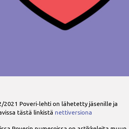
/2021 Poveri-lehti on lähetetty jäsenille ja
avissa tästä linkistä
nettiversion
a
ssa Poverin numeroissa on artikkeleita muun