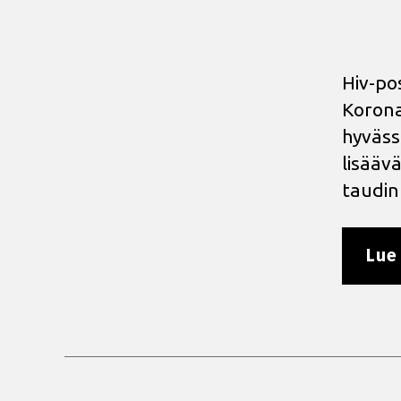
Hiv-pos
Korona
hyväss
lisäävä
taudin 
Lue 