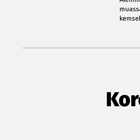
muassa
kemsek
Kor