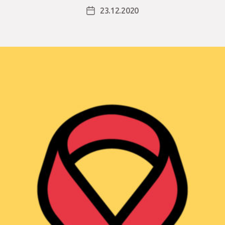
23.12.2020
Julkaisupäivämäärä