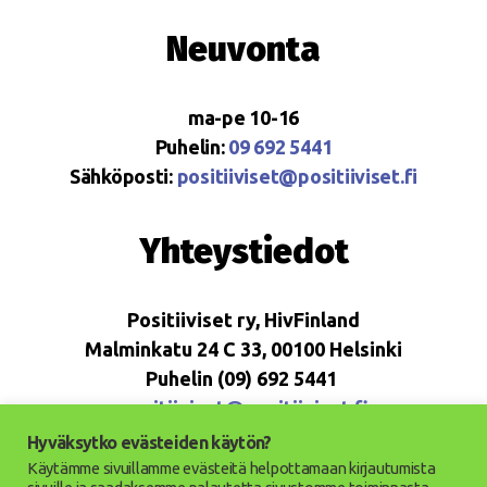
Neuvonta
ma-pe 10-16
Puhelin:
09 692 5441
Sähköposti:
positiiviset@positiiviset.fi
Yhteystiedot
Positiiviset ry, HivFinland
Malminkatu 24 C 33, 00100 Helsinki
Puhelin (09) 692 5441
positiiviset@positiiviset.fi
Hyväksytko evästeiden käytön?
Käytämme sivuillamme evästeitä helpottamaan kirjautumista