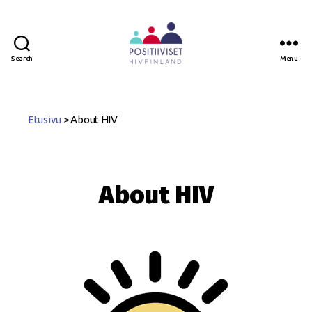
Search
Menu
Positiiviset
ry
Etusivu
>
About HIV
About HIV