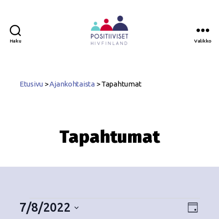
Haku
Valikko
Positiiviset
ry
Etusivu
>
Ajankohtaista
>
Tapahtumat
Tapahtumat
7/8/2022
N
T
P