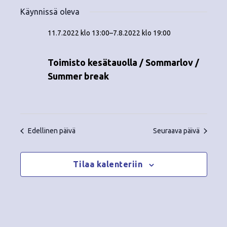
Tapahtumat
ä
V
a
ä
Käynnissä oleva
i
a
for
p
v
k
l
11.7.2022 klo 13:00
–
7.8.2022 klo 19:00
ä
a
i
7.8.2022
y
t
h
Toimisto kesätauolla / Sommarlov /
s
m
t
Summer break
e
ä
p
u
ä
t
m
i
v
n
a
Edellinen päivä
Seuraava päivä
ä
V
a
.
i
Tilaa kalenteriin
v
e
i
w
g
s