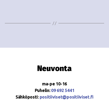
o
N
i
a
n
v
i
t
g
i
a
t
i
Neuvonta
o
n
ma-pe 10-16
Puhelin:
09 692 5441
Sähköposti:
positiiviset@positiiviset.fi