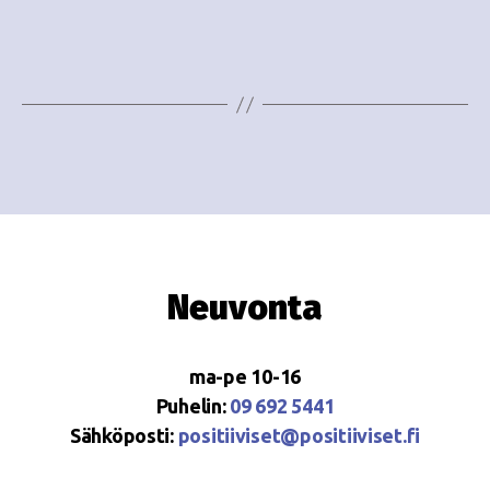
e
i
w
g
s
o
N
i
a
n
v
i
t
g
i
Neuvonta
a
t
ma-pe 10-16
i
Puhelin:
09 692 5441
o
Sähköposti:
positiiviset@positiiviset.fi
n