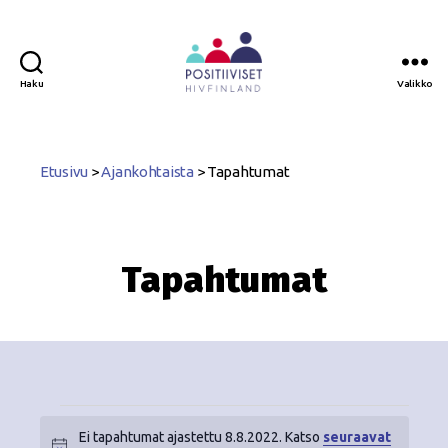
Haku
Valikko
Positiiviset
ry
Etusivu
>
Ajankohtaista
>
Tapahtumat
Tapahtumat
Ei tapahtumat ajastettu 8.8.2022. Katso
seuraavat