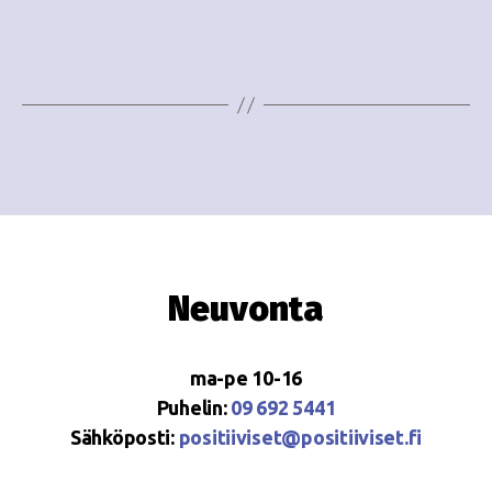
e
i
w
g
s
o
N
i
a
n
v
i
t
g
i
Neuvonta
a
t
ma-pe 10-16
i
Puhelin:
09 692 5441
o
Sähköposti:
positiiviset@positiiviset.fi
n