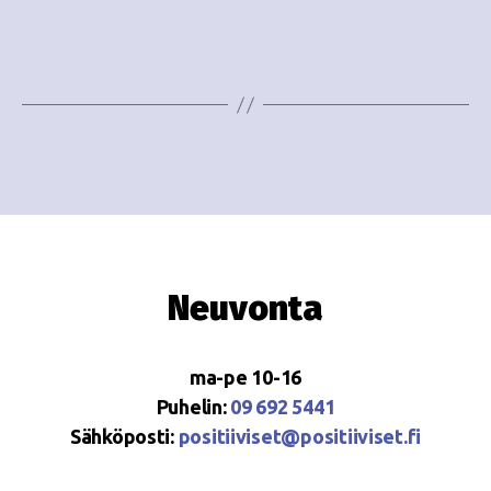
e
i
w
g
s
o
N
i
a
n
v
i
t
g
i
Neuvonta
a
t
ma-pe 10-16
i
Puhelin:
09 692 5441
o
Sähköposti:
positiiviset@positiiviset.fi
n