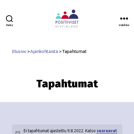
Haku
Valikko
Positiiviset
ry
Etusivu
>
Ajankohtaista
>
Tapahtumat
Tapahtumat
Ei tapahtumat ajastettu 9.8.2022. Katso
seuraavat