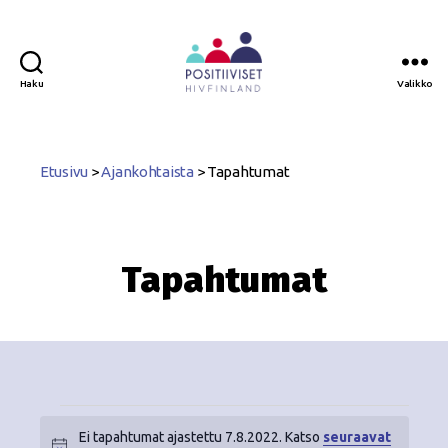
Haku
Valikko
Positiiviset
ry
Etusivu
>
Ajankohtaista
>
Tapahtumat
Tapahtumat
Ei tapahtumat ajastettu 7.8.2022. Katso
seuraavat