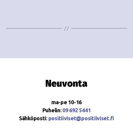
e
i
w
g
s
o
N
i
a
n
v
i
t
g
i
Neuvonta
a
t
ma-pe 10-16
i
Puhelin:
09 692 5441
o
Sähköposti:
positiiviset@positiiviset.fi
n