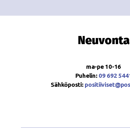
Neuvonta
ma-pe 10-16
Puhelin:
09 692 544
Sähköposti:
positiiviset@posi