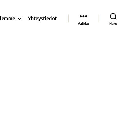
olemme
Yhteystiedot
Valikko
Haku