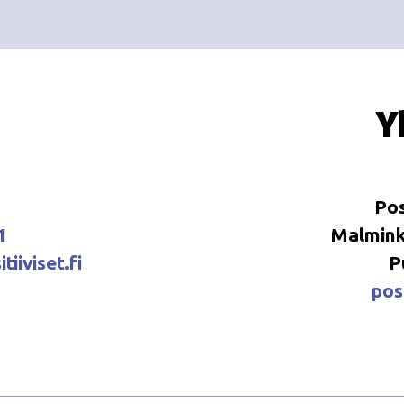
Y
Pos
1
Malminka
tiiviset.fi
P
posi