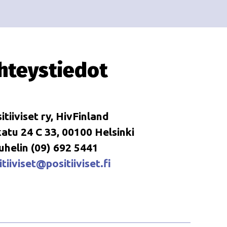
i
i
o
n
hteystiedot
itiiviset ry, HivFinland
tu 24 C 33, 00100 Helsinki
uhelin (09) 692 5441
tiiviset@positiiviset.fi