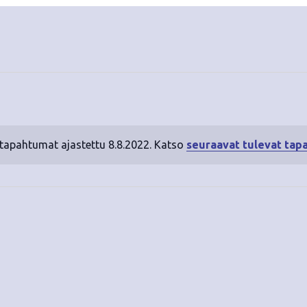
 tapahtumat ajastettu 8.8.2022. Katso
seuraavat tulevat tap
N
o
t
i
c
e