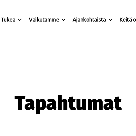
Tukea
Vaikutamme
Ajankohtaista
Keitä 
Tapahtumat