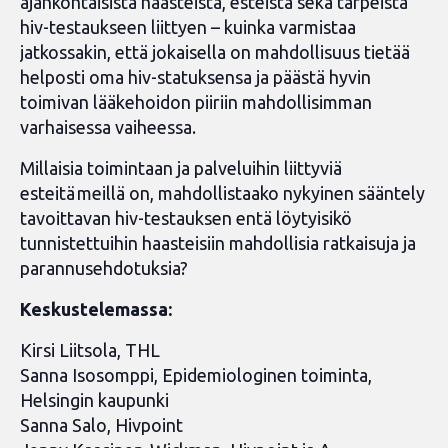
ajankohtaisista haasteista, esteistä sekä tarpeista
hiv-testaukseen liittyen – kuinka varmistaa
jatkossakin, että jokaisella on mahdollisuus tietää
helposti oma hiv-statuksensa ja päästä hyvin
toimivan lääkehoidon piiriin mahdollisimman
varhaisessa vaiheessa.
Millaisia toimintaan ja palveluihin liittyviä
esteitä meillä on, mahdollistaako nykyinen sääntely
tavoittavan hiv-testauksen entä löytyisikö
tunnistettuihin haasteisiin mahdollisia ratkaisuja ja
parannusehdotuksia?
Keskustelemassa:
Kirsi Liitsola, THL
Sanna Isosomppi, Epidemiologinen toiminta,
Helsingin kaupunki
Sanna Salo, Hivpoint