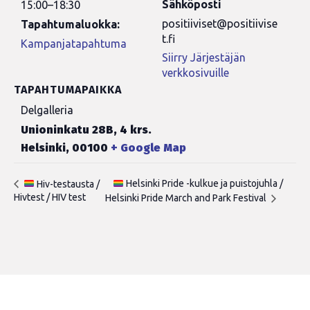
Sähköposti
15:00–18:30
positiiviset@positiivise
Tapahtumaluokka:
t.fi
Kampanjatapahtuma
Siirry Järjestäjän
verkkosivuille
TAPAHTUMAPAIKKA
Delgalleria
Unioninkatu 28B, 4 krs.
Helsinki
,
00100
+ Google Map
Helsinki Pride -kulkue ja puistojuhla /
Hiv-testausta /
Hivtest / HIV test
Helsinki Pride March and Park Festival