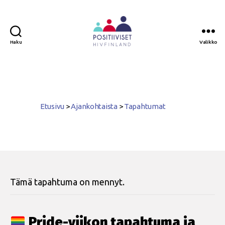
Haku
Valikko
Positiiviset
ry
Etusivu
>
Ajankohtaista
>
Tapahtumat
Tämä tapahtuma on mennyt.
Pride-viikon tapahtuma ja