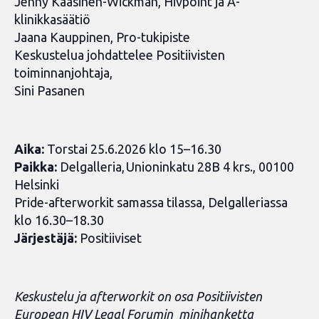
Jenny Kaasinen-Wickman, Hivpoint ja A-
klinikkasäätiö
Jaana Kauppinen, Pro-tukipiste
Keskustelua johdattelee Positiivisten
toiminnanjohtaja,
Sini Pasanen
Aika:
Torstai 25.6.2026 klo 15–16.30
Paikka:
Delgalleria, Unioninkatu 28B 4 krs., 00100
Helsinki
Pride-afterworkit samassa tilassa, Delgalleriassa
klo 16.30–18.30
Järjestäjä:
Positiiviset
Keskustelu ja afterworkit on osa Positiivisten
European HIV Legal Forumin
minihanketta