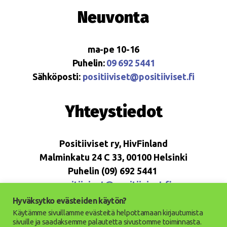
Neuvonta
ma-pe 10-16
Puhelin:
09 692 5441
Sähköposti:
positiiviset@positiiviset.fi
Yhteystiedot
Positiiviset ry, HivFinland
Malminkatu 24 C 33, 00100 Helsinki
Puhelin (09) 692 5441
positiiviset@positiiviset.fi
Hyväksytko evästeiden käytön?
Käytämme sivuillamme evästeitä helpottamaan kirjautumista
sivuille ja saadaksemme palautetta sivustomme toiminnasta.