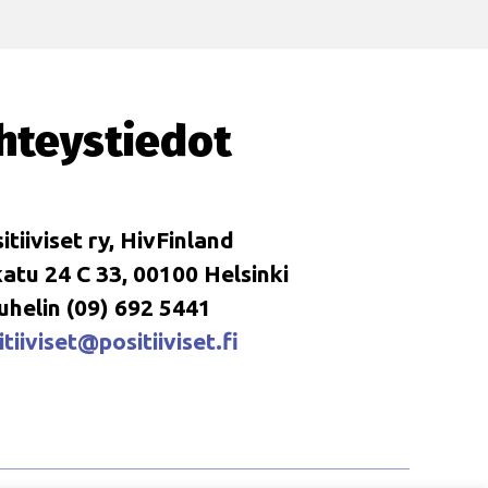
hteystiedot
itiiviset ry, HivFinland
tu 24 C 33, 00100 Helsinki
uhelin (09) 692 5441
tiiviset@positiiviset.fi