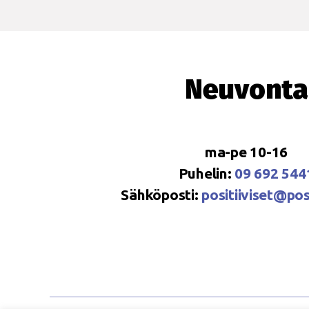
Neuvonta
ma-pe 10-16
Puhelin:
09 692 544
Sähköposti:
positiiviset@posi