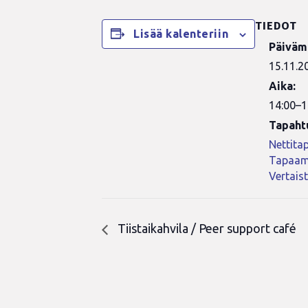
TIEDOT
Lisää kalenteriin
Päiväm
15.11.2
Aika:
14:00–1
Tapaht
Nettita
Tapaam
Vertais
Tiistaikahvila / Peer support café