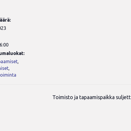
äärä:
023
6:00
umaluokat:
paamiset
,
iset
,
toiminta
Toimisto ja tapaamispaikka suljet