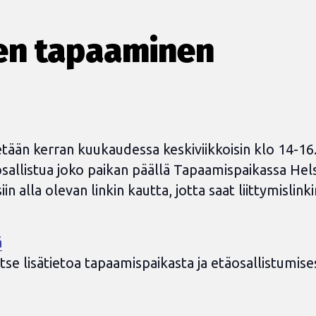
den tapaaminen
etään kerran kuukaudessa keskiviikkoisin
klo 14-16
 osallistua joko paikan päällä Tapaamispaikassa He
in alla olevan linkin kautta, jotta saat liittymislin
ä
itse lisätietoa tapaamispaikasta ja etäosallistumi