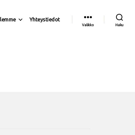
olemme
Yhteystiedot
Valikko
Haku