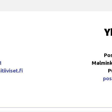
Y
Pos
1
Malminka
tiiviset.fi
P
posi