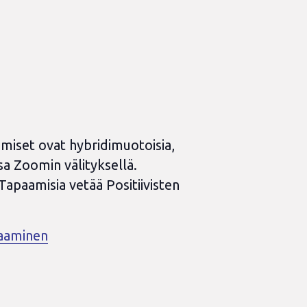
amiset ovat hybridimuotoisia,
sa Zoomin välityksellä.
 Tapaamisia vetää Positiivisten
paaminen