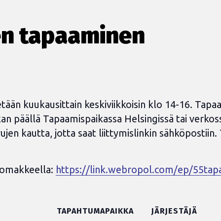
en tapaaminen
etään kuukausittain keskiviikkoisin klo 14-16. Tapa
aikan päällä Tapaamispaikassa Helsingissä tai verkos
jen kautta, jotta saat liittymislinkin sähköpostiin.
lomakkeella:
https://link.webropol.com/ep/55ta
TAPAHTUMAPAIKKA
JÄRJESTÄJÄ