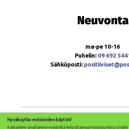
Neuvonta
ma-pe 10-16
Puhelin:
09 692 544
Sähköposti:
positiiviset@posi
Hyväksytko evästeiden käytön?
© 2026
Positi
Käytämme sivuillamme evästeitä helpottamaan kirjautumista sivuill