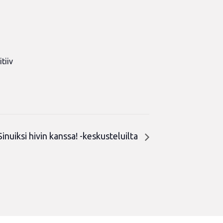
tiiv
n
Sinuiksi hivin kanssa! -keskusteluilta