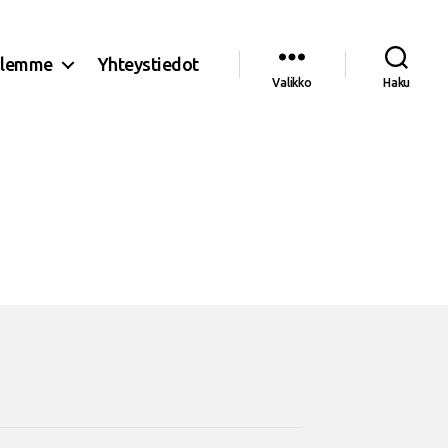
olemme
Yhteystiedot
Valikko
Haku