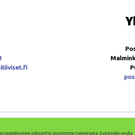
Y
Pos
1
Malminka
tiiviset.fi
P
posi
iviset ry
Saavutettavuusseloste
Tietosuojaseloste
e ja saadaksemme palautetta sivustomme toiminnasta. Evästeiden avulla