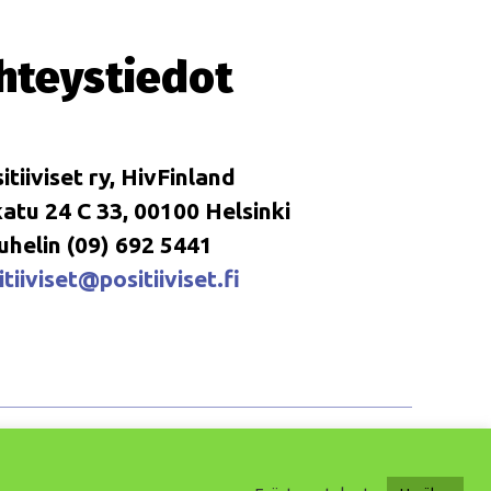
hteystiedot
itiiviset ry, HivFinland
tu 24 C 33, 00100 Helsinki
uhelin (09) 692 5441
tiiviset@positiiviset.fi
Ylös
↑