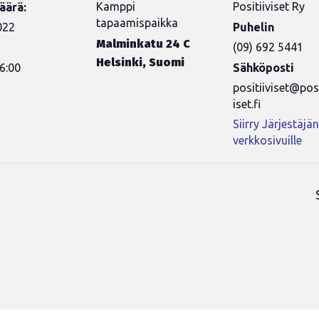
Kamppi
Positiiviset Ry
äärä:
tapaamispaikka
022
Puhelin
Malminkatu 24 C
(09) 692 5441
Helsinki
,
Suomi
6:00
Sähköposti
positiiviset@posi
iset.fi
Siirry Järjestäjä
verkkosivuille