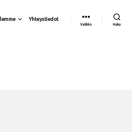
olemme
Yhteystiedot
Valikko
Haku