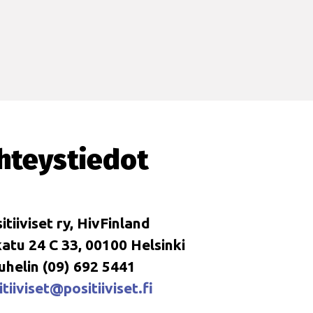
hteystiedot
itiiviset ry, HivFinland
tu 24 C 33, 00100 Helsinki
uhelin (09) 692 5441
tiiviset@positiiviset.fi