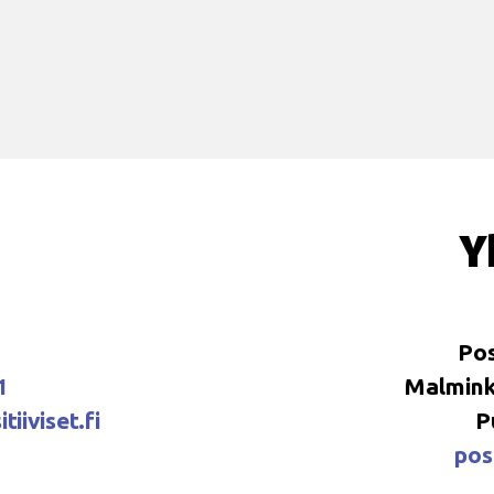
Y
Pos
1
Malminka
tiiviset.fi
P
posi