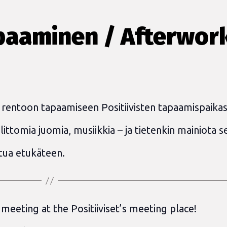
paaminen / Afterwor
rentoon tapaamiseen Positiivisten tapaamispaikas
ittomia juomia, musiikkia – ja tietenkin mainiota s
utua etukäteen.
eeting at the Positiiviset’s meeting place!