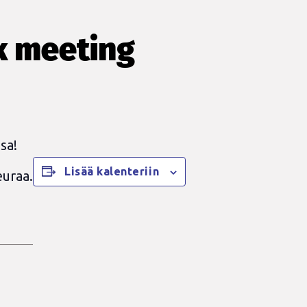
k meeting
sa!
Lisää kalenteriin
euraa.