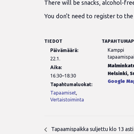
There will be snacks, alcohol-fre
You don’t need to register to th
TIEDOT
TAPAHTUMAP
Kamppi
Päivämäärä:
tapaamispa
22.1.
Malminkatu
Aika:
Helsinki
,
S
16:30–18:30
Google Ma
Tapahtumaluokat:
Tapaamiset
,
Vertaistoiminta
Tapaamispaikka suljettu klo 13 asti