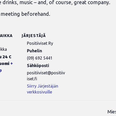
e drinks, music – and, of course, great company.
e meeting beforehand.
AIKKA
JÄRJESTÄJÄ
Positiiviset Ry
ikka
Puhelin
 24 C
(09) 692 5441
uomi
+
Sähköposti
p
positiiviset@positiiv
iset.fi
Siirry Järjestäjän
verkkosivuille
Mie