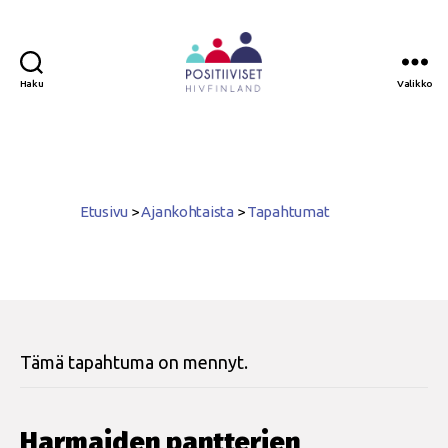
Haku
Valikko
Positiiviset
ry
Etusivu
>
Ajankohtaista
>
Tapahtumat
Tämä tapahtuma on mennyt.
Harmaiden pantterien