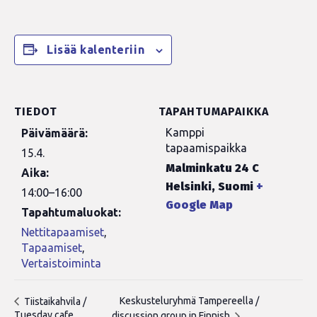
Lisää kalenteriin
TIEDOT
TAPAHTUMAPAIKKA
Kamppi
Päivämäärä:
tapaamispaikka
15.4.
Malminkatu 24 C
Aika:
Helsinki
,
Suomi
+
14:00–16:00
Google Map
Tapahtumaluokat:
Nettitapaamiset
,
Tapaamiset
,
Vertaistoiminta
Keskusteluryhmä Tampereella /
Tiistaikahvila /
Tuesday cafe
discussion group in Finnish