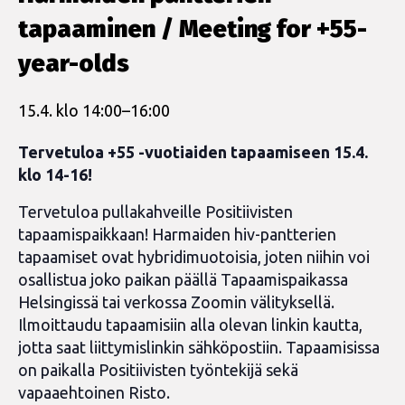
tapaaminen / Meeting for +55-
year-olds
15.4. klo 14:00
–
16:00
Tervetuloa +55 -vuotiaiden tapaamiseen 15.4.
klo 14-16!
Tervetuloa pullakahveille Positiivisten
tapaamispaikkaan! Harmaiden hiv-pantterien
t
apaamiset ovat hybridimuotoisia, joten niihin voi
osallistua joko paikan päällä Tapaamispaikassa
Helsingissä tai verkossa Zoomin välityksellä.
Ilmoittaudu tapaamisiin alla olevan linkin kautta,
jotta saat liittymislinkin sähköpostiin. Tapaamisissa
on paikalla Positiivisten työntekijä sekä
vapaaehtoinen Risto.