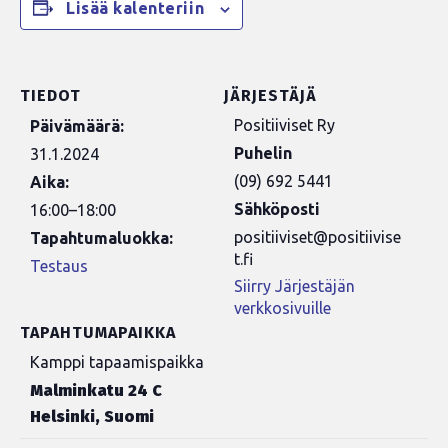
Lisää kalenteriin
TIEDOT
JÄRJESTÄJÄ
Positiiviset Ry
Päivämäärä:
Puhelin
31.1.2024
(09) 692 5441
Aika:
Sähköposti
16:00–18:00
positiiviset@positiivise
Tapahtumaluokka:
t.fi
Testaus
Siirry Järjestäjän
verkkosivuille
TAPAHTUMAPAIKKA
Kamppi tapaamispaikka
Malminkatu 24 C
Helsinki
,
Suomi