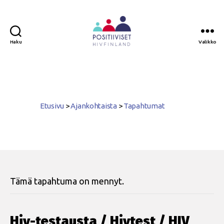
Haku
Valikko
Positiiviset
ry
Etusivu
>
Ajankohtaista
>
Tapahtumat
Tämä tapahtuma on mennyt.
Hiv-testausta / Hivtest / HIV