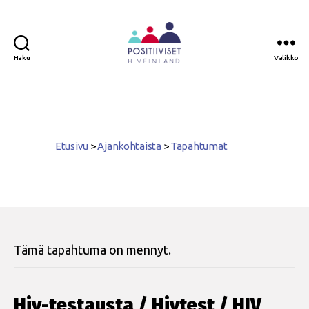
Haku
Valikko
Positiiviset
ry
Etusivu
>
Ajankohtaista
>
Tapahtumat
Tämä tapahtuma on mennyt.
Hiv-testausta / Hivtest / HIV