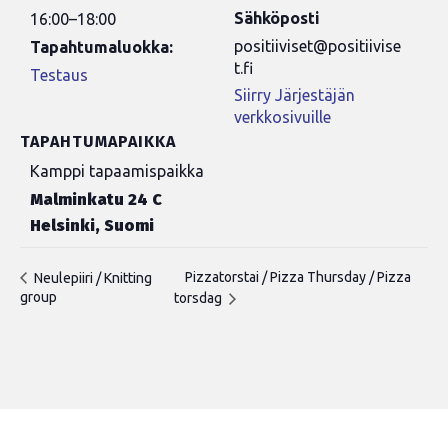
Sähköposti
16:00–18:00
positiiviset@positiivise
Tapahtumaluokka:
t.fi
Testaus
Siirry Järjestäjän
verkkosivuille
TAPAHTUMAPAIKKA
Kamppi tapaamispaikka
Malminkatu 24 C
Helsinki
,
Suomi
Pizzatorstai / Pizza Thursday / Pizza
Neulepiiri / Knitting
group
torsdag