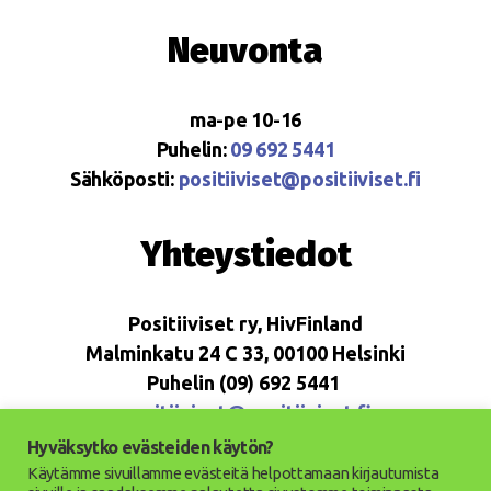
Neuvonta
ma-pe 10-16
Puhelin:
09 692 5441
Sähköposti:
positiiviset@positiiviset.fi
Yhteystiedot
Positiiviset ry, HivFinland
Malminkatu 24 C 33, 00100 Helsinki
Puhelin (09) 692 5441
positiiviset@positiiviset.fi
Hyväksytko evästeiden käytön?
Käytämme sivuillamme evästeitä helpottamaan kirjautumista