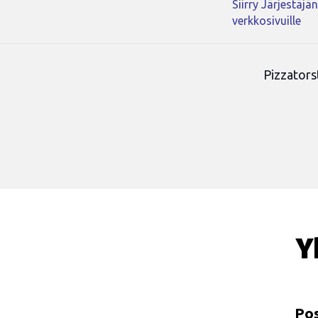
Siirry Järjestäjä
verkkosivuille
Pizzators
Y
Pos