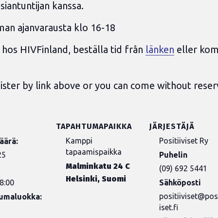
asiantuntijan kanssa.
lman ajanvarausta klo 16-18
t hos HIVFinland, beställa tid från
länken
eller kom 
egister by link above or you can come without reser
TAPAHTUMAPAIKKA
JÄRJESTÄJÄ
Kamppi
Positiiviset Ry
äärä:
tapaamispaikka
25
Puhelin
Malminkatu 24 C
(09) 692 5441
Helsinki
,
Suomi
8:00
Sähköposti
positiiviset@posi
umaluokka:
iset.fi
s