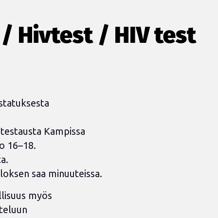
/ Hivtest / HIV test
statuksesta
atestausta Kampissa
lo 16–18.
ta.
uloksen saa minuuteissa.
llisuus myös
teluun