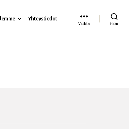
olemme
Yhteystiedot
Valikko
Haku