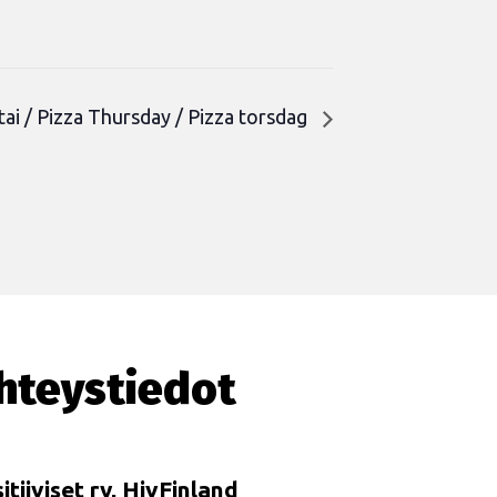
n
tai / Pizza Thursday / Pizza torsdag
hteystiedot
itiiviset ry, HivFinland