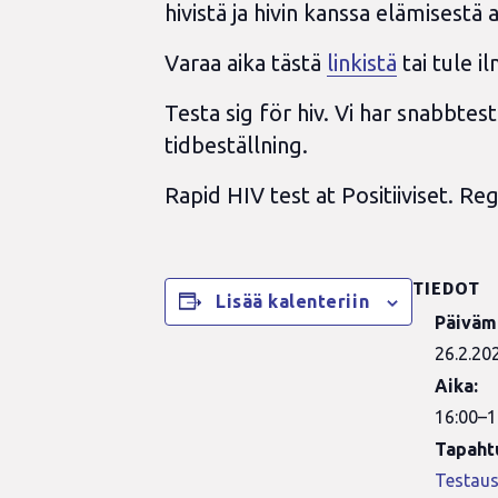
hivistä ja hivin kanssa elämisestä 
Varaa aika tästä
linkistä
tai tule i
Testa sig för hiv. Vi har snabbtes
tidbeställning.
Rapid HIV test at Positiiviset. R
TIEDOT
Lisää kalenteriin
Päiväm
26.2.20
Aika:
16:00–1
Tapaht
Testau