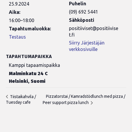
Puhelin
25.9.2024
(09) 692 5441
Aika:
Sähköposti
16:00–18:00
positiiviset@positiivise
Tapahtumaluokka:
t.fi
Testaus
Siirry Järjestäjän
verkkosivuille
TAPAHTUMAPAIKKA
Kamppi tapaamispaikka
Malminkatu 24 C
Helsinki
,
Suomi
Pizzatorstai / Kamradstödlunch med pizza /
Tiistaikahvila /
Tuesday cafe
Peer support pizza lunch