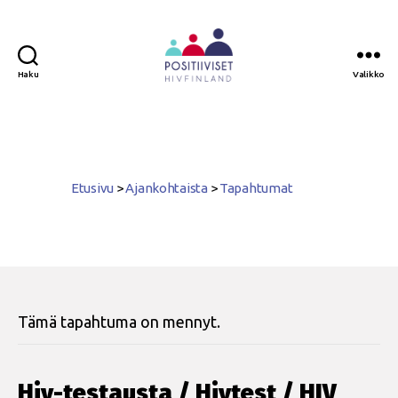
Haku
Valikko
Positiiviset
ry
Etusivu
>
Ajankohtaista
>
Tapahtumat
Tämä tapahtuma on mennyt.
Hiv-testausta / Hivtest / HIV